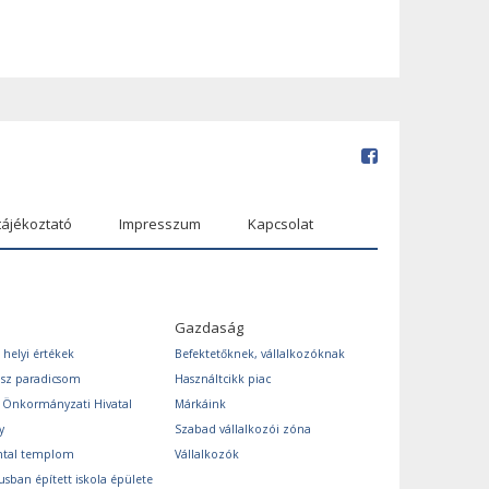
tájékoztató
Impresszum
Kapcsolat
Gazdaság
 helyi értékek
Befektetőknek, vállalkozóknak
ász paradicsom
Használtcikk piac
s Önkormányzati Hivatal
Márkáink
y
Szabad vállalkozói zóna
ntal templom
Vállalkozók
usban épített iskola épülete