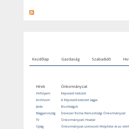
Kezdőlap
Gazdaság
Szabadidő
Hiv
Hírek
Önkormányzat
Hírfolyam
Képviselő testület
Archívum
A Képviselő-testület tagjai
Járás
Bizottságok
Magyarország
Devecser Roma Nemzetiségi Önkormányzat
TV
Önkormányzati Hivatal
Újság
Önkormányzat szervezeti felépítése és az elér