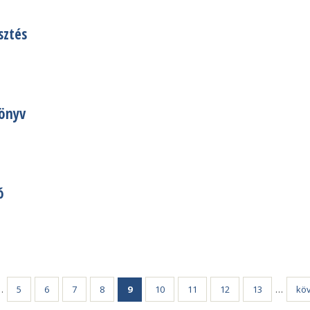
sztés
könyv
ó
…
5
6
7
8
9
10
11
12
13
…
köv