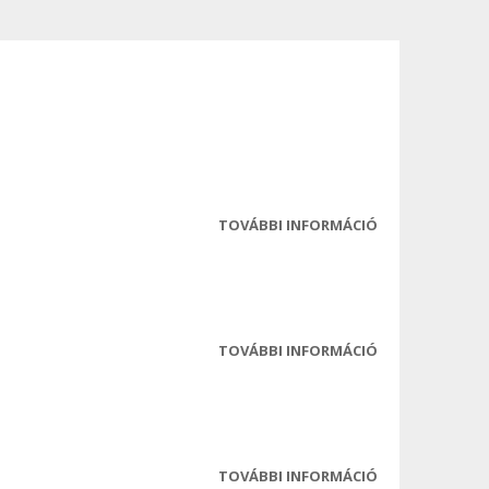
TOVÁBBI INFORMÁCIÓ
2022-11-07 ROM
TESTÜLETI ÜLÉS
MEGHÍVÓ
TARTALOMMAL
KAPCSOLATOS
TOVÁBBI INFORMÁCIÓ
2022-11-07 ROM
TESTÜLETI ÜLÉS
ELŐTERJESZTÉS
TARTALOMMAL
KAPCSOLATOS
TOVÁBBI INFORMÁCIÓ
2022-11-07 ROM