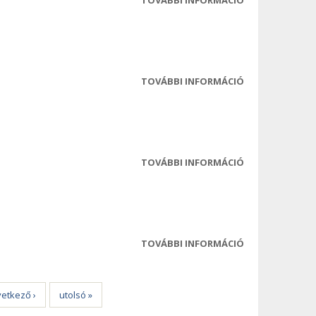
TESTÜLETI ÜLÉS
MEGHÍVÓ
TARTALOMMAL
KAPCSOLATOS
TOVÁBBI INFORMÁCIÓ
2022-08-09 ROM
TESTÜLETI ÜLÉS
ELŐTERJESZTÉS
TARTALOMMAL
KAPCSOLATOS
TOVÁBBI INFORMÁCIÓ
2022-08-09 ROM
TESTÜLETI ÜLÉS
JEGYZŐKÖNYV
TARTALOMMAL
KAPCSOLATOS
TOVÁBBI INFORMÁCIÓ
2022-06-28 ROM
TESTÜLETI ÜLÉS
MEGHÍVÓ
TARTALOMMAL
etkező ›
utolsó »
KAPCSOLATOS