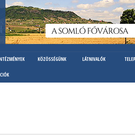
Ugrás
a
tartalomra
INTÉZMÉNYEK
KÖZÖSSÉGÜNK
LÁTNIVALÓK
TELE
CIÓK