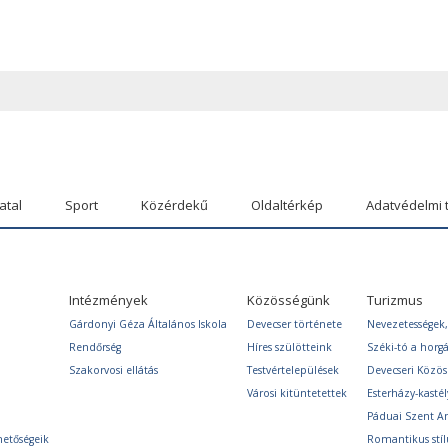
atal
Sport
Közérdekű
Oldaltérkép
Adatvédelmi 
Intézmények
Közösségünk
Turizmus
Gárdonyi Géza Általános Iskola
Devecser története
Nevezetességek,
Rendőrség
Híres szülötteink
Széki-tó a horg
Szakorvosi ellátás
Testvértelepülések
Devecseri Közö
Városi kitüntetettek
Esterházy-kastél
Páduai Szent A
hetőségeik
Romantikus stíl