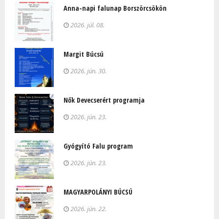
Anna-napi falunap Borszörcsökön
2026. júl. 08.
Margit Búcsú
2026. jún. 30.
Nők Devecserért programja
2026. jún. 23.
Gyógyító Falu program
2026. jún. 23.
MAGYARPOLÁNYI BÚCSÚ
2026. jún. 22.