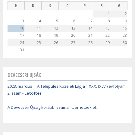
H
K
S
C
P
S
V
1
2
3
4
5
6
7
8
9
10
11
12
13
14
15
16
17
18
19
20
21
22
23
24
25
26
27
28
29
30
31
DEVECSERI UJSÁG
2023. március | A Település Közéleti Lapja | XXX. (XLV.) évfolyam
2. szám -
Letöltés
A Devecseri Újság korábbi számai itt érhetőek el...