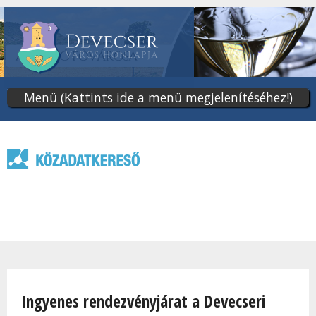
Ugrás
a
tartalomra
Menü (Kattints ide a menü megjelenítéséhez!)
Jelenlegi hely
Ingyenes rendezvényjárat a Devecseri