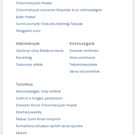
Önkormányzati Hivatal
Önkormányzat szervezeti felépítése és az elérhetőségeik
Járási Hivatal
Somló-környéki Többcélú Kistérségi Társulás
Felügyeleti szerv
Intézmények
Közösségünk
Gárdonyi Géza Általános Iskola
Devecser története
Rendőrség
Híres szülötteink
Szakorvosi ellátás
Testvértelepülések
Városi kitüntetettek
Turizmus
Nevezetességek, helyi értékek
Széki-tó a horgász paradicsom
Devecseri Közös Önkormányzati Hivatal
Esterházy-kastély
Páduai Szent Antal templom
Romantikus stílusban épített iskola épülete
Várkert