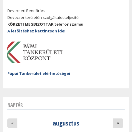
Devecseri Rendőrörs
Devecser területén szolgáltatot teljesítő
KÖRZETI MEGBIZOTTAK telefonszámai:
A letöltéshez kattintson ide!
Pápai Tankerület elérhetőségei
NAPTÁR
augusztus
«
»