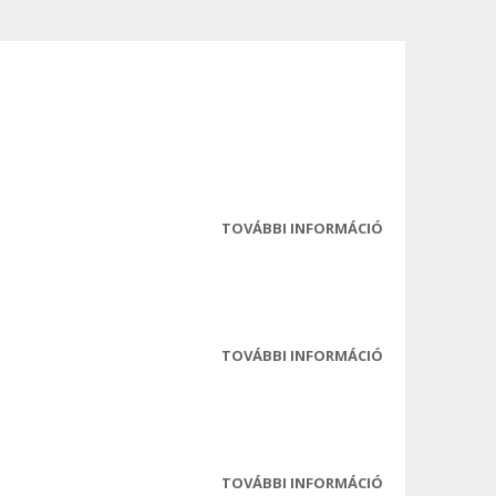
TOVÁBBI INFORMÁCIÓ
2025-06-25
TESTÜLETI ÜLÉS
JEGYZŐKÖNYV
TARTALOMMAL
KAPCSOLATOS
TOVÁBBI INFORMÁCIÓ
2025-06-04
TESTÜLETI ÜLÉS
MEGHÍVÓ
TARTALOMMAL
KAPCSOLATOS
TOVÁBBI INFORMÁCIÓ
2025-06-04