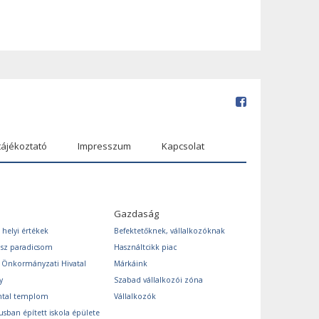
tájékoztató
Impresszum
Kapcsolat
Gazdaság
 helyi értékek
Befektetőknek, vállalkozóknak
ász paradicsom
Használtcikk piac
s Önkormányzati Hivatal
Márkáink
y
Szabad vállalkozói zóna
ntal templom
Vállalkozók
usban épített iskola épülete