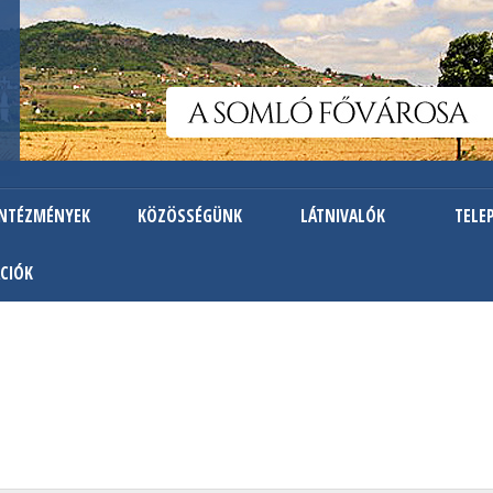
Ugrás
a
tartalomra
INTÉZMÉNYEK
KÖZÖSSÉGÜNK
LÁTNIVALÓK
TELE
CIÓK