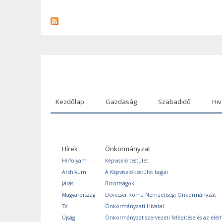
Kezdőlap
Gazdaság
Szabadidő
Hiv
Hírek
Önkormányzat
Hírfolyam
Képviselő testület
Archívum
A Képviselő-testület tagjai
Járás
Bizottságok
Magyarország
Devecser Roma Nemzetiségi Önkormányzat
TV
Önkormányzati Hivatal
Újság
Önkormányzat szervezeti felépítése és az elér