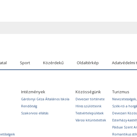
atal
Sport
Közérdekű
Oldaltérkép
Adatvédelmi 
Intézmények
Közösségünk
Turizmus
Gárdonyi Géza Általános Iskola
Devecser története
Nevezetességek,
Rendőrség
Híres szülötteink
Széki-tó a horg
Szakorvosi ellátás
Testvértelepülések
Devecseri Közö
Városi kitüntetettek
Esterházy-kastél
Páduai Szent A
hetőségeik
Romantikus stíl