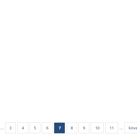
…
3
4
5
6
7
8
9
10
11
…
köve