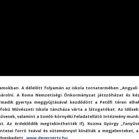
amokban. A délelőtt folyamán az iskola tornatermében „Angyali
ásárolni. A Roma Nemzetiségi Önkormányzat játszóházat és k
rmadik gyertya meggyújtásával kezdődött a Petőfi téren elhe
pfokú Művészeti Iskola táncháza várta a látogatókat. Az Idősek
űvesek, valamint a Somló-környéki Feladatellátó Intézmény munk
t. Az érdeklődők megtekinthették Ifj. Kozma György „fanyűv
tesei forró teával és süteménnyel kínálták a megjelenteket, a
kedveskedett.
www.devecsertv.hu