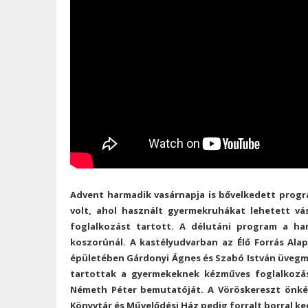
Advent harmadik vasárnapja is bővelkedett progr
volt, ahol használt gyermekruhákat lehetett v
foglalkozást tartott. A délutáni program a ha
koszorúnál. A kastélyudvarban az Élő Forrás Ala
épületében Gárdonyi Ágnes és Szabó István üvegm
tartottak a gyermekeknek kézműves foglalkozás
Németh Péter bemutatóját. A Vöröskereszt önkén
Könyvtár és Művelődési Ház pedig forralt borral 