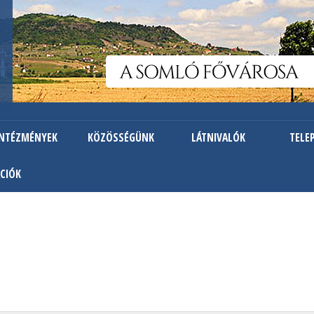
Ugrás
a
tartalomra
INTÉZMÉNYEK
KÖZÖSSÉGÜNK
LÁTNIVALÓK
TELE
CIÓK