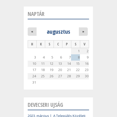
NAPTÁR
augusztus
«
»
H
K
S
C
P
S
V
1
2
3
4
5
6
7
8
9
10
11
12
13
14
15
16
17
18
19
20
21
22
23
24
25
26
27
28
29
30
31
DEVECSERI UJSÁG
2023. március | A Település Közéleti