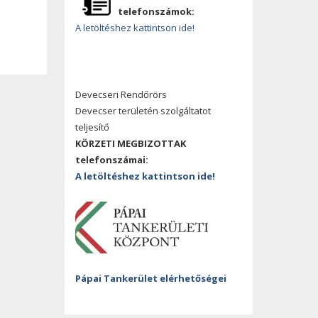
telefonszámok:
A letöltéshez kattintson ide!
Devecseri Rendőrörs
Devecser területén szolgáltatot
teljesítő
KÖRZETI MEGBIZOTTAK
telefonszámai:
A letöltéshez kattintson ide!
Pápai Tankerület elérhetőségei