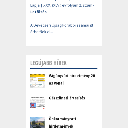
Lapja | XXX. (XLV.) évfolyam 2. szám -
Letöltés
A Devecseri Újság korábbi számai itt
érhetőek el...
LEGÚJABB HÍREK
Vágányzári hirdetmény 20-
as vonal
Gázszüneti értesítés
Önkormányzati
hirdetmények