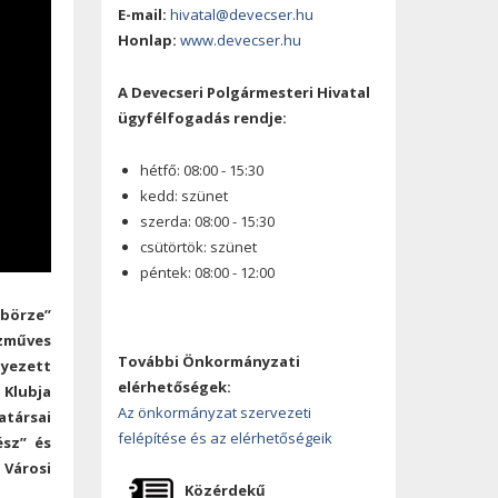
E-mail:
hivatal@devecser.hu
Honlap:
www.devecser.hu
A Devecseri Polgármesteri Hivatal
ügyfélfogadás rendje:
hétfő: 08:00 - 15:30
kedd: szünet
szerda: 08:00 - 15:30
csütörtök: szünet
péntek: 08:00 - 12:00
 börze”
ézműves
További Önkormányzati
lyezett
elérhetőségek:
 Klubja
Az önkormányzat szervezeti
atársai
felépítése és az elérhetőségeik
ész” és
 Városi
Közérdekű