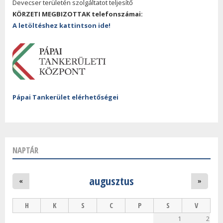
Devecser területén szolgáltatot teljesítő
KÖRZETI MEGBIZOTTAK telefonszámai:
A letöltéshez kattintson ide!
Pápai Tankerület elérhetőségei
NAPTÁR
augusztus
«
»
H
K
S
C
P
S
V
1
2