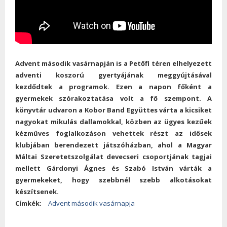
Advent második vasárnapján is a Petőfi téren elhelyezett
adventi koszorú gyertyájának meggyújtásával
kezdődtek a programok. Ezen a napon főként a
gyermekek szórakoztatása volt a fő szempont. A
könyvtár udvaron a Kobor Band Együttes várta a kicsiket
nagyokat mikulás dallamokkal, közben az ügyes kezűek
kézműves foglalkozáson vehettek részt az idősek
klubjában berendezett játszóházban, ahol a Magyar
Máltai Szeretetszolgálat devecseri csoportjának tagjai
mellett Gárdonyi Ágnes és Szabó István várták a
gyermekeket, hogy szebbnél szebb alkotásokat
készítsenek.
Címkék:
Advent második vasárnapja