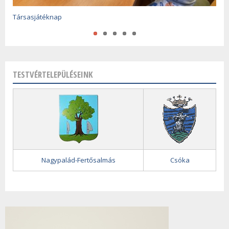
Óévértékelő és újévköszöntő 2025-2026
Társasjátéknap
A magyar kultúra napja
TESTVÉRTELEPÜLÉSEINK
Nagypalád-Fertősalmás
Csóka