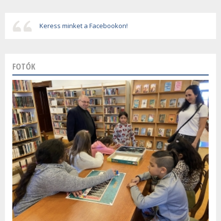
Keress minket a Facebookon!
FOTÓK
Szalagavató ünnepség
Farsang a zeneiskolában