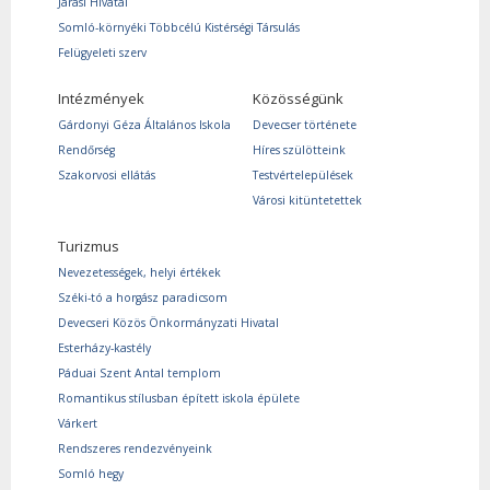
Járási Hivatal
Somló-környéki Többcélú Kistérségi Társulás
Felügyeleti szerv
Intézmények
Közösségünk
Gárdonyi Géza Általános Iskola
Devecser története
Rendőrség
Híres szülötteink
Szakorvosi ellátás
Testvértelepülések
Városi kitüntetettek
Turizmus
Nevezetességek, helyi értékek
Széki-tó a horgász paradicsom
Devecseri Közös Önkormányzati Hivatal
Esterházy-kastély
Páduai Szent Antal templom
Romantikus stílusban épített iskola épülete
Várkert
Rendszeres rendezvényeink
Somló hegy