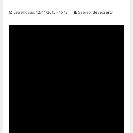
Létrehozás:
12/11/2015 - 16:13
Szerző:
devecsertv