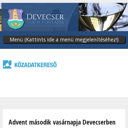
Ugrás
a
tartalomra
Menü (Kattints ide a menü megjelenítéséhez!)
Jelenlegi hely
Advent második vasárnapja Devecserben