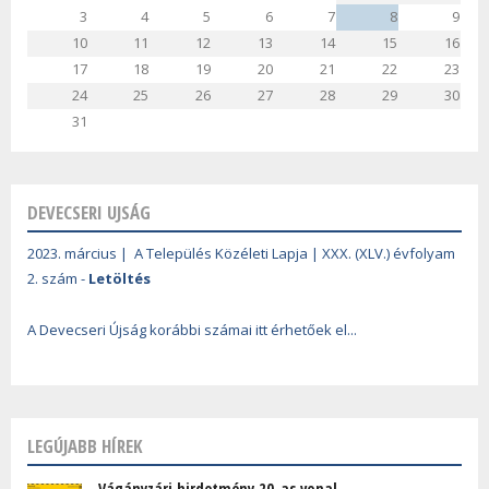
3
4
5
6
7
8
9
10
11
12
13
14
15
16
17
18
19
20
21
22
23
24
25
26
27
28
29
30
31
DEVECSERI UJSÁG
2023. március | A Település Közéleti Lapja | XXX. (XLV.) évfolyam
2. szám -
Letöltés
A Devecseri Újság korábbi számai itt érhetőek el...
LEGÚJABB HÍREK
Vágányzári hirdetmény 20-as vonal