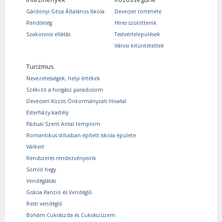
Gárdonyi Géza Általános Iskola
Devecser története
Rendőrség
Híres szülötteink
Szakorvosi ellátás
Testvértelepülések
Városi kitüntetettek
Turizmus
Nevezetességek, helyi értékek
Széki-tó a horgász paradicsom
Devecseri Közös Önkormányzati Hivatal
Esterházy-kastély
Páduai Szent Antal templom
Romantikus stílusban épített iskola épülete
Várkert
Rendszeres rendezvényeink
Somló hegy
Vendéglátás
Grácia Panzió és Vendéglő
Resti vendéglő
Bohám Cukrászda és Cukrászüzem