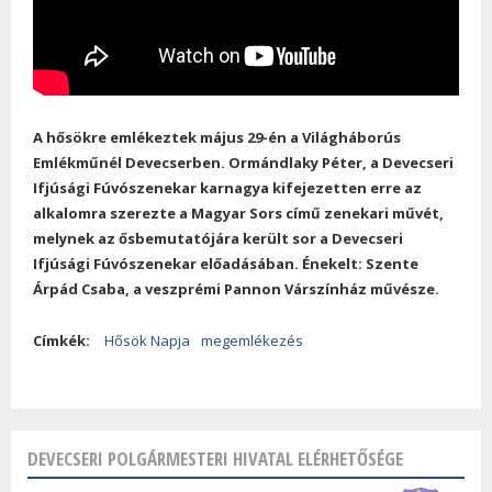
A hősökre emlékeztek május 29-én a Világháborús
Emlékműnél Devecserben. Ormándlaky Péter, a Devecseri
Ifjúsági Fúvószenekar karnagya kifejezetten erre az
alkalomra szerezte a Magyar Sors című zenekari művét,
melynek az ősbemutatójára került sor a Devecseri
Ifjúsági Fúvószenekar előadásában. Énekelt: Szente
Árpád Csaba, a veszprémi Pannon Várszínház művésze.
Címkék:
Hősök Napja
megemlékezés
DEVECSERI POLGÁRMESTERI HIVATAL ELÉRHETŐSÉGE