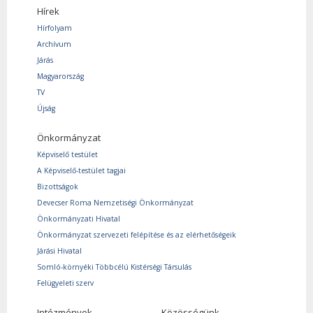
Hírek
Hírfolyam
Archívum
Járás
Magyarország
TV
Újság
Önkormányzat
Képviselő testület
A Képviselő-testület tagjai
Bizottságok
Devecser Roma Nemzetiségi Önkormányzat
Önkormányzati Hivatal
Önkormányzat szervezeti felépítése és az elérhetőségeik
Járási Hivatal
Somló-környéki Többcélú Kistérségi Társulás
Felügyeleti szerv
Intézmények
Közösségünk