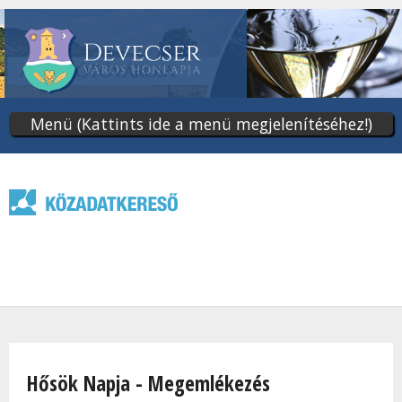
Ugrás
a
tartalomra
Menü (Kattints ide a menü megjelenítéséhez!)
Jelenlegi hely
Hősök Napja - Megemlékezés