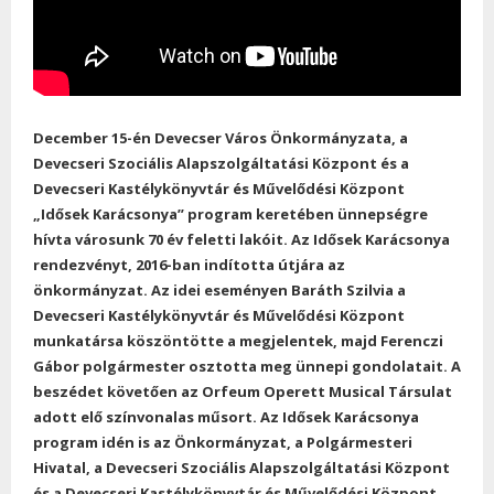
December 15-én Devecser Város Önkormányzata, a
Devecseri Szociális Alapszolgáltatási Központ és a
Devecseri Kastélykönyvtár és Művelődési Központ
„Idősek Karácsonya” program keretében ünnepségre
hívta városunk 70 év feletti lakóit. Az Idősek Karácsonya
rendezvényt, 2016-ban indította útjára az
önkormányzat. Az idei eseményen Baráth Szilvia a
Devecseri Kastélykönyvtár és Művelődési Központ
munkatársa köszöntötte a megjelentek, majd Ferenczi
Gábor polgármester osztotta meg ünnepi gondolatait. A
beszédet követően az Orfeum Operett Musical Társulat
adott elő színvonalas műsort. Az Idősek Karácsonya
program idén is az Önkormányzat, a Polgármesteri
Hivatal, a Devecseri Szociális Alapszolgáltatási Központ
és a Devecseri Kastélykönyvtár és Művelődési Központ