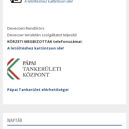
A letöltéshez kattintson ide!
Devecseri Rendőrörs
Devecser területén szolgáltatot teljesítő
KÖRZETI MEGBIZOTTAK telefonszámai:
A letöltéshez kattintson ide!
Pápai Tankerület elérhetőségei
NAPTÁR