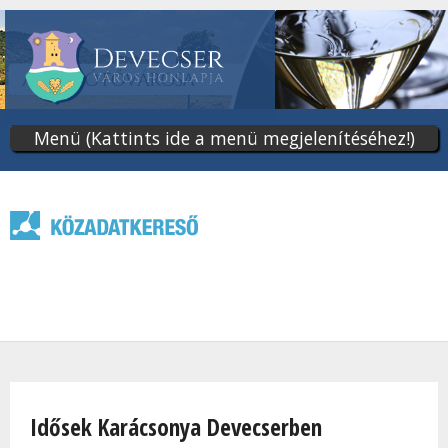
Ugrás
a
tartalomra
Menü (Kattints ide a menü megjelenítéséhez!)
Jelenlegi hely
Idősek Karácsonya Devecserben