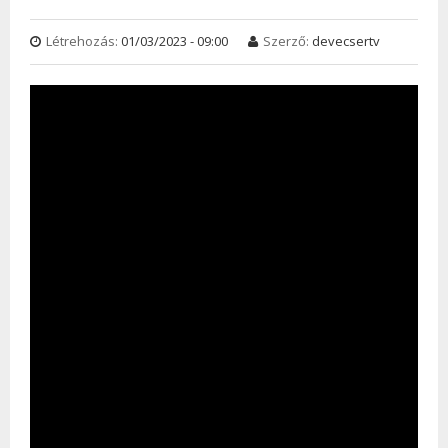
Létrehozás:
01/03/2023 - 09:00
Szerző:
devecsertv