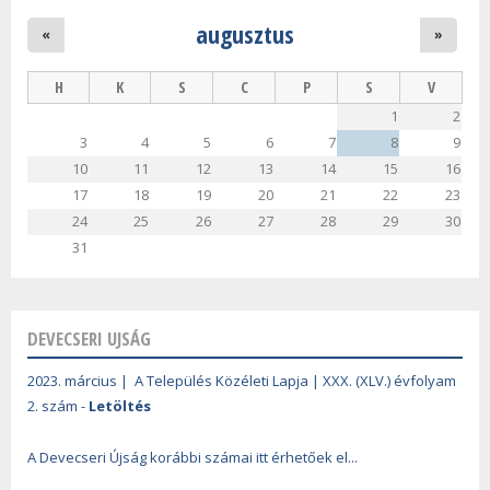
augusztus
«
»
H
K
S
C
P
S
V
1
2
3
4
5
6
7
8
9
10
11
12
13
14
15
16
17
18
19
20
21
22
23
24
25
26
27
28
29
30
31
DEVECSERI UJSÁG
2023. március | A Település Közéleti Lapja | XXX. (XLV.) évfolyam
2. szám -
Letöltés
A Devecseri Újság korábbi számai itt érhetőek el...