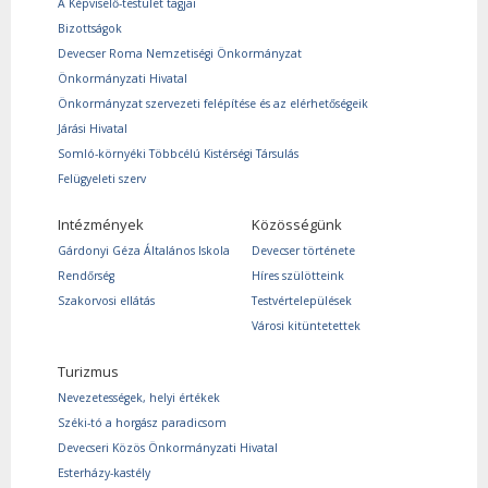
A Képviselő-testület tagjai
Bizottságok
Devecser Roma Nemzetiségi Önkormányzat
Önkormányzati Hivatal
Önkormányzat szervezeti felépítése és az elérhetőségeik
Járási Hivatal
Somló-környéki Többcélú Kistérségi Társulás
Felügyeleti szerv
Intézmények
Közösségünk
Gárdonyi Géza Általános Iskola
Devecser története
Rendőrség
Híres szülötteink
Szakorvosi ellátás
Testvértelepülések
Városi kitüntetettek
Turizmus
Nevezetességek, helyi értékek
Széki-tó a horgász paradicsom
Devecseri Közös Önkormányzati Hivatal
Esterházy-kastély