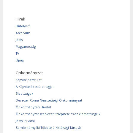
Hírek
Hírfolyam
Archívum
Járás
Magyarország
TV
Újság
Önkormányzat
Képviselő testület
A Képviselő-testület tagjai
Bizottságok
Devecser Roma Nemzetiségi Önkormányzat
Önkormányzati Hivatal
Önkormányzat szervezeti felépítése és az elérhetőségeik
Járási Hivatal
Somló-környéki Többcélú Kistérségi Társulás