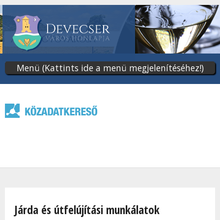
Ugrás
a
tartalomra
Menü (Kattints ide a menü megjelenítéséhez!)
Jelenlegi hely
Járda és útfelújítási munkálatok