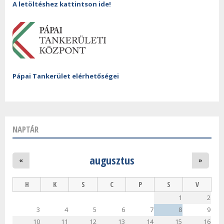
A letöltéshez kattintson ide!
Pápai Tankerület elérhetőségei
NAPTÁR
augusztus
«
»
H
K
S
C
P
S
V
1
2
3
4
5
6
7
8
9
10
11
12
13
14
15
16