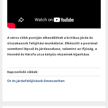
A város több pontján elkezdődtek a kritikus járda és
útszakaszok felújítási munkálatai. Elkészült a postával
szembeni lépcső és járdaszakasz, valamint az Ifjúság, a
Honvéd és Hársfa utca kátyús részeinek kijavítása.
Kapcsolódó cikkek:
Út és járdafelújítások Devecserben