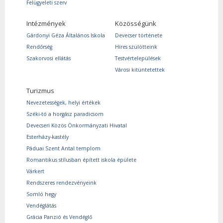
Felügyeleti szerv
Intézmények
Közösségünk
Gárdonyi Géza Általános Iskola
Devecser története
Rendőrség
Híres szülötteink
Szakorvosi ellátás
Testvértelepülések
Városi kitüntetettek
Turizmus
Nevezetességek, helyi értékek
Széki-tó a horgász paradicsom
Devecseri Közös Önkormányzati Hivatal
Esterházy-kastély
Páduai Szent Antal templom
Romantikus stílusban épített iskola épülete
Várkert
Rendszeres rendezvényeink
Somló hegy
Vendéglátás
Grácia Panzió és Vendéglő