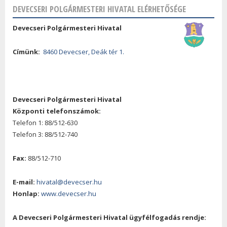
DEVECSERI POLGÁRMESTERI HIVATAL ELÉRHETŐSÉGE
Devecseri Polgármesteri Hivatal
Címünk:
8460 Devecser, Deák tér 1.
Devecseri Polgármesteri Hivatal
Központi telefonszámok:
Telefon 1: 88/512-630
Telefon 3: 88/512-740
Fax:
88/512-710
E-mail:
hivatal@devecser.hu
Honlap:
www.devecser.hu
A Devecseri Polgármesteri Hivatal ügyfélfogadás rendje: