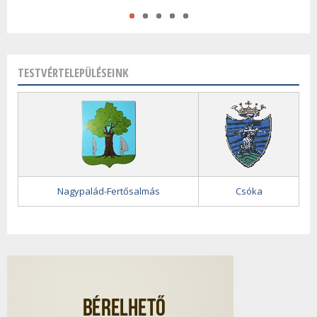
TESTVÉRTELEPÜLÉSEINK
Nagypalád-Fertősalmás
Csóka