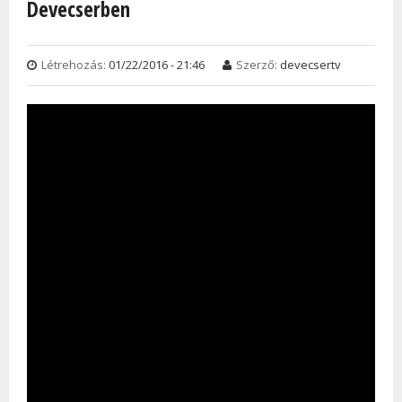
Devecserben
Létrehozás:
01/22/2016 - 21:46
Szerző:
devecsertv