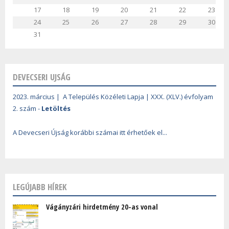
17
18
19
20
21
22
23
24
25
26
27
28
29
30
31
DEVECSERI UJSÁG
2023. március | A Település Közéleti Lapja | XXX. (XLV.) évfolyam
2. szám -
Letöltés
A Devecseri Újság korábbi számai itt érhetőek el...
LEGÚJABB HÍREK
Vágányzári hirdetmény 20-as vonal