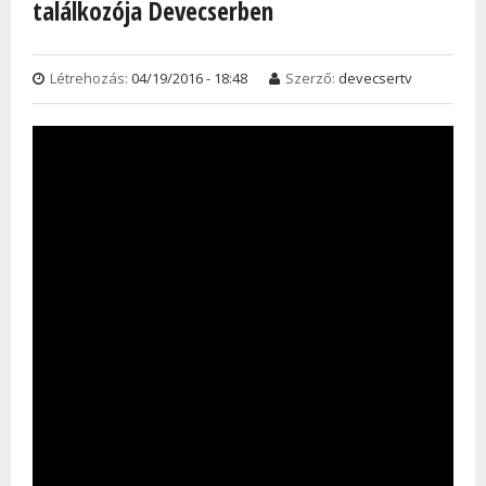
találkozója Devecserben
Létrehozás:
04/19/2016 - 18:48
Szerző:
devecsertv