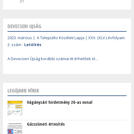
31
DEVECSERI UJSÁG
2023. március | A Település Közéleti Lapja | XXX. (XLV.) évfolyam
2. szám -
Letöltés
A Devecseri Újság korábbi számai itt érhetőek el...
LEGÚJABB HÍREK
Vágányzári hirdetmény 20-as vonal
Gázszüneti értesítés