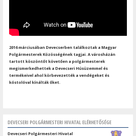
2016 márciusában Devecserben találkoztak a Magyar
Polgármesterek Közösségének tagjai. A városházán
tartott köszöntőt követően a polgármesterek
megismerkedhettek a Devecseri Húsüzemmel és
termékeivel ahol körbevezették a vendégeket és
kóstolóval kínálták őket.
DEVECSERI POLGÁRMESTERI HIVATAL ELÉRHETŐSÉGE
Devecseri Polgármesteri Hivatal