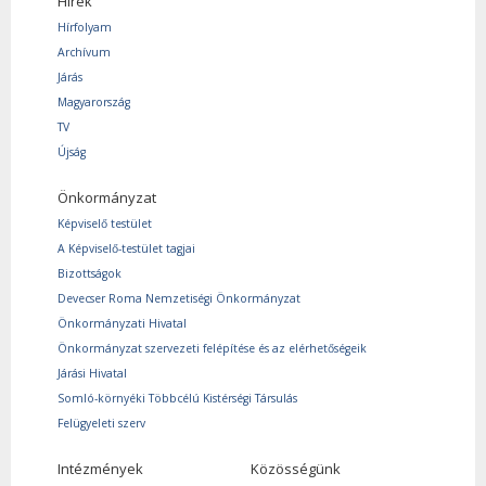
Hírek
Hírfolyam
Archívum
Járás
Magyarország
TV
Újság
Önkormányzat
Képviselő testület
A Képviselő-testület tagjai
Bizottságok
Devecser Roma Nemzetiségi Önkormányzat
Önkormányzati Hivatal
Önkormányzat szervezeti felépítése és az elérhetőségeik
Járási Hivatal
Somló-környéki Többcélú Kistérségi Társulás
Felügyeleti szerv
Intézmények
Közösségünk