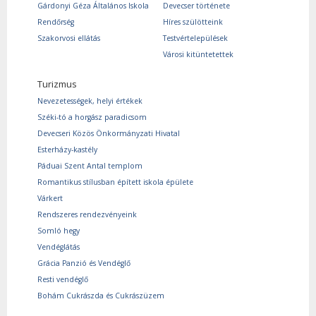
Gárdonyi Géza Általános Iskola
Devecser története
Rendőrség
Híres szülötteink
Szakorvosi ellátás
Testvértelepülések
Városi kitüntetettek
Turizmus
Nevezetességek, helyi értékek
Széki-tó a horgász paradicsom
Devecseri Közös Önkormányzati Hivatal
Esterházy-kastély
Páduai Szent Antal templom
Romantikus stílusban épített iskola épülete
Várkert
Rendszeres rendezvényeink
Somló hegy
Vendéglátás
Grácia Panzió és Vendéglő
Resti vendéglő
Bohám Cukrászda és Cukrászüzem