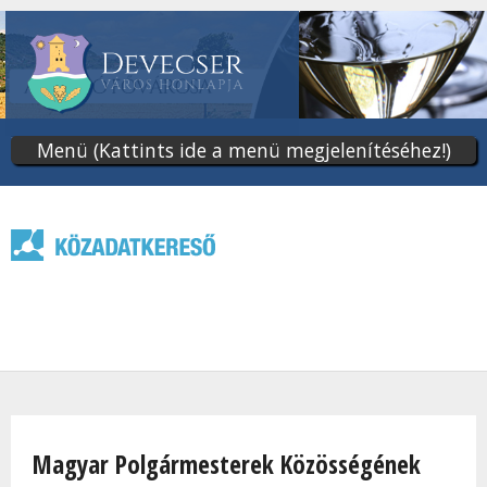
Ugrás
a
tartalomra
Menü (Kattints ide a menü megjelenítéséhez!)
Jelenlegi hely
Magyar Polgármesterek Közösségének