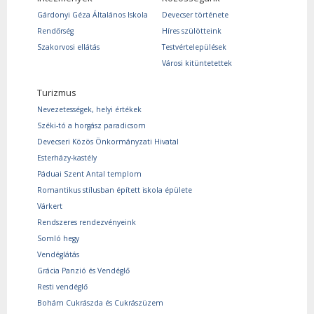
Gárdonyi Géza Általános Iskola
Devecser története
Rendőrség
Híres szülötteink
Szakorvosi ellátás
Testvértelepülések
Városi kitüntetettek
Turizmus
Nevezetességek, helyi értékek
Széki-tó a horgász paradicsom
Devecseri Közös Önkormányzati Hivatal
Esterházy-kastély
Páduai Szent Antal templom
Romantikus stílusban épített iskola épülete
Várkert
Rendszeres rendezvényeink
Somló hegy
Vendéglátás
Grácia Panzió és Vendéglő
Resti vendéglő
Bohám Cukrászda és Cukrászüzem