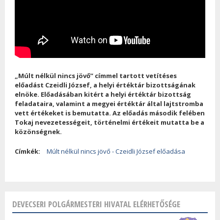
„
Múlt nélkül nincs jövő” címmel tartott vetítéses
előadást Czeidli József, a helyi értéktár bizottságának
elnöke. Előadásában kitért a helyi értéktár bizottság
feladataira, valamint a megyei értéktár által lajtstromba
vett értékeket is bemutatta. Az előadás második felében
Tokaj nevezetességeit, történelmi értékeit mutatta be a
közönségnek.
Címkék:
Múlt nélkül nincs jövő - Czeidli József előadása
DEVECSERI POLGÁRMESTERI HIVATAL ELÉRHETŐSÉGE