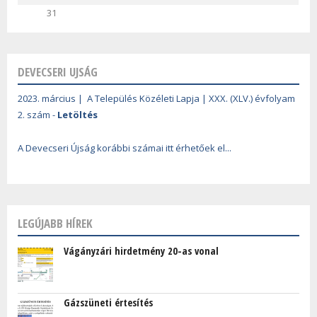
31
DEVECSERI UJSÁG
2023. március | A Település Közéleti Lapja | XXX. (XLV.) évfolyam
2. szám -
Letöltés
A Devecseri Újság korábbi számai itt érhetőek el...
LEGÚJABB HÍREK
Vágányzári hirdetmény 20-as vonal
Gázszüneti értesítés