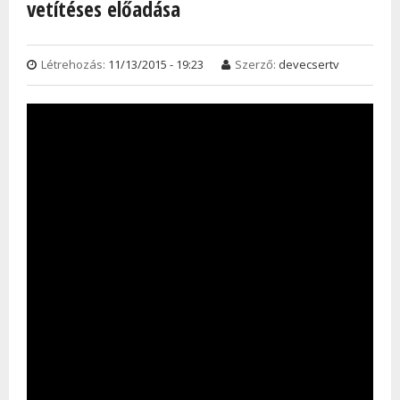
vetítéses előadása
Létrehozás:
11/13/2015 - 19:23
Szerző:
devecsertv