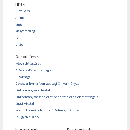
Hírek
Hírfolyam
Archívum
Járás
Magyarország
TV
Újság
Önkormányzat
Képviselő testület
A Képviselő-testület tagjai
Bizottságok
Devecser Roma Nemzetiségi Önkormányzat
Önkormányzati Hivatal
Önkormányzat szervezeti felépítése és az elérhetőségeik
Járási Hivatal
Somló-környéki Többcélú Kistérségi Társulás
Felügyeleti szerv
Intézmények
Közösségünk