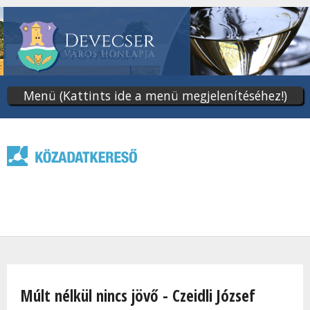
Ugrás
a
tartalomra
Menü (Kattints ide a menü megjelenítéséhez!)
Jelenlegi hely
Múlt nélkül nincs jövő - Czeidli József