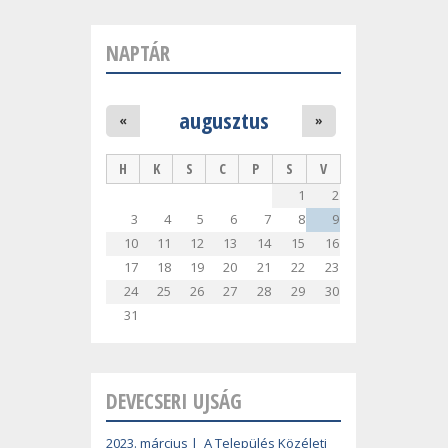
NAPTÁR
augusztus
«
»
H
K
S
C
P
S
V
1
2
3
4
5
6
7
8
9
10
11
12
13
14
15
16
17
18
19
20
21
22
23
24
25
26
27
28
29
30
31
DEVECSERI UJSÁG
2023. március | A Település Közéleti