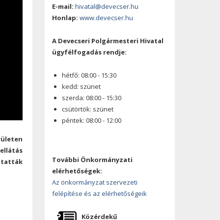
E-mail:
hivatal@devecser.hu
Honlap:
www.devecser.hu
A Devecseri Polgármesteri Hivatal
ügyfélfogadás rendje:
hétfő: 08:00 - 15:30
kedd: szünet
szerda: 08:00 - 15:30
csütörtök: szünet
péntek: 08:00 - 12:00
rületen
ellátás
További Önkormányzati
itatták
elérhetőségek:
Az önkormányzat szervezeti
felépítése és az elérhetőségeik
Közérdekű