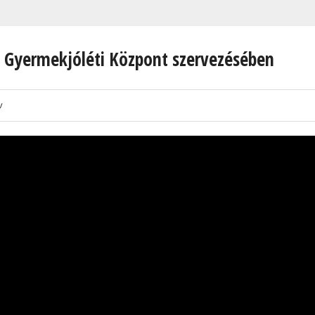
s Gyermekjóléti Központ szervezésében
v