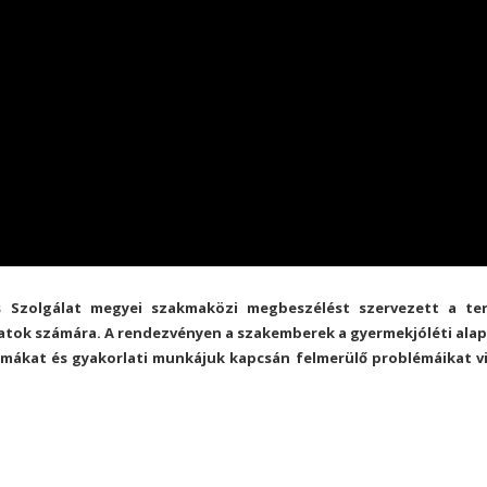
s Szolgálat megyei szakmaközi megbeszélést szervezett a te
tok számára. A rendezvényen a szakemberek a gyermekjóléti alap
mmákat és gyakorlati munkájuk kapcsán felmerülő problémáikat v