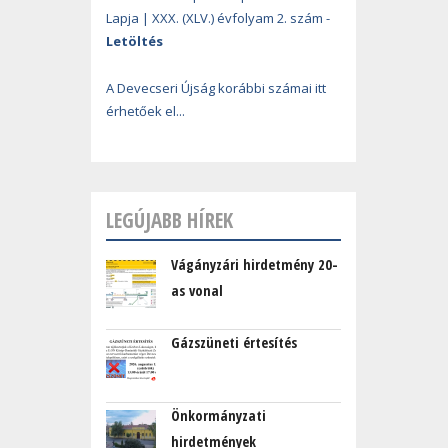
Lapja | XXX. (XLV.) évfolyam 2. szám -
Letöltés
A Devecseri Újság korábbi számai itt
érhetőek el...
LEGÚJABB HÍREK
Vágányzári hirdetmény 20-
as vonal
Gázszüneti értesítés
Önkormányzati
hirdetmények