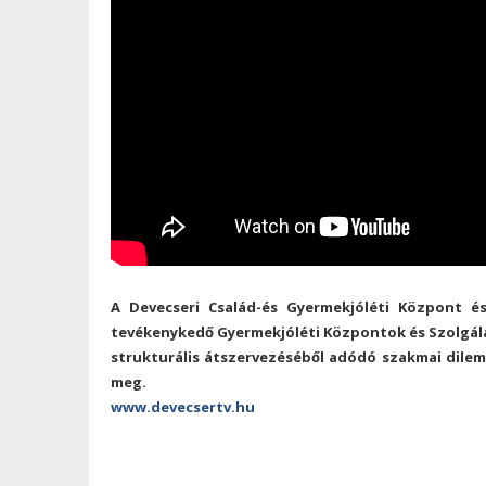
A Devecseri Család-és Gyermekjóléti Központ é
tevékenykedő Gyermekjóléti Központok és Szolgála
strukturális átszervezéséből adódó szakmai dile
meg.
www.devecsertv.hu