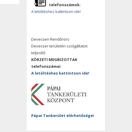
telefonszámok:
A letöltéshez kattintson ide!
Devecseri Rendőrörs
Devecser területén szolgáltatot
teljesítő
KÖRZETI MEGBIZOTTAK
telefonszámai:
A letöltéshez kattintson ide!
Pápai Tankerület elérhetőségei