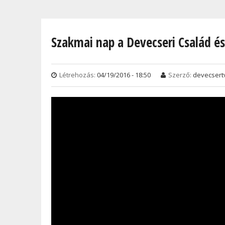
Jelenlegi hely
Szakmai nap a Devecseri Család é
Létrehozás:
04/19/2016 - 18:50
Szerző:
devecsert