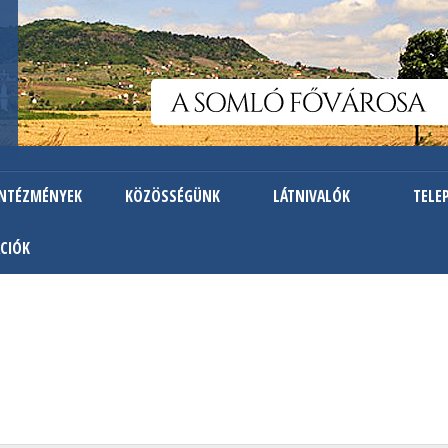
Ugrás
a
tartalomra
INTÉZMÉNYEK
KÖZÖSSÉGÜNK
LÁTNIVALÓK
TELE
CIÓK