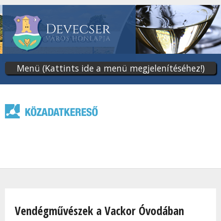
Ugrás
a
tartalomra
Menü (Kattints ide a menü megjelenítéséhez!)
Jelenlegi hely
Vendégművészek a Vackor Óvodában