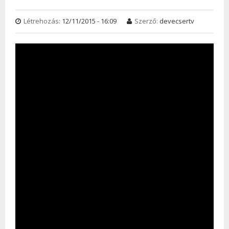
Létrehozás:
12/11/2015 - 16:09
Szerző:
devecsertv