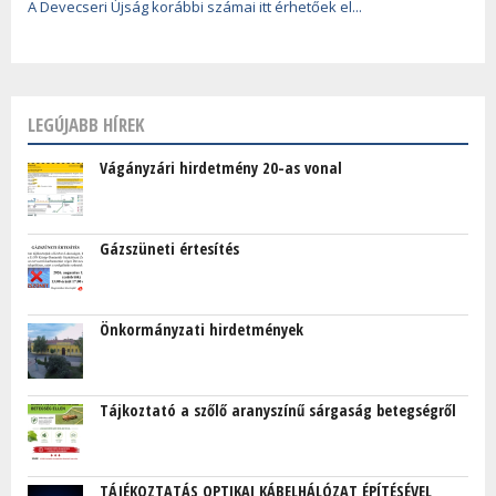
A Devecseri Újság korábbi számai itt érhetőek el...
LEGÚJABB HÍREK
Vágányzári hirdetmény 20-as vonal
Gázszüneti értesítés
Önkormányzati hirdetmények
Tájkoztató a szőlő aranyszínű sárgaság betegségről
TÁJÉKOZTATÁS OPTIKAI KÁBELHÁLÓZAT ÉPÍTÉSÉVEL