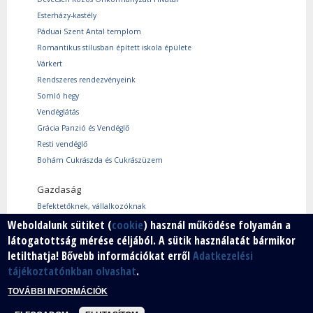
Esterházy-kastély
Páduai Szent Antal templom
Romantikus stílusban épített iskola épülete
Várkert
Rendszeres rendezvényeink
Somló hegy
Vendéglátás
Grácia Panzió és Vendéglő
Resti vendéglő
Bohám Cukrászda és Cukrászüzem
Gazdaság
Befektetőknek, vállalkozóknak
Használtcikk piac
Weboldalunk sütiket (
cookie
) használ működése folyamán a
látogatottság mérése céljából. A sütik használatát bármikor
Márkáink
letilthatja! Bővebb információkat erről
Adatkezelési
Szabad vállalkozói zóna
tájékoztatónkban olvashat
.
Vállalkozók
TOVÁBBI INFORMÁCIÓK