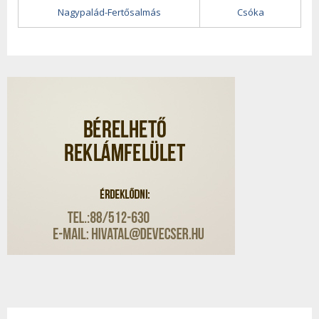
Nagypalád-Fertősalmás
Csóka