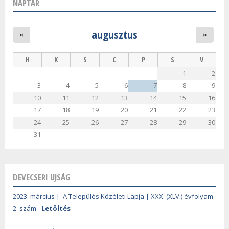
NAPTÁR
augusztus
«
»
H
K
S
C
P
S
V
1
2
3
4
5
6
7
8
9
10
11
12
13
14
15
16
17
18
19
20
21
22
23
24
25
26
27
28
29
30
31
DEVECSERI UJSÁG
2023. március | A Település Közéleti Lapja | XXX. (XLV.) évfolyam
2. szám -
Letöltés