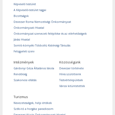
Képviselő testület
A Képviselő-testület tagjai
Bizottságok
Devecser Roma Nemzetiségi Önkormányzat
Önkormányzati Hivatal
Önkormányzat szervezeti felépítése és az elérhetőségeik
Járási Hivatal
Somló-környéki Többcélú Kistérségi Társulás
Felügyeleti szerv
Intézmények
Közösségünk
Gárdonyi Géza Általános Iskola
Devecser története
Rendőrség
Híres szülötteink
Szakorvosi ellátás
Testvértelepülések
Városi kitüntetettek
Turizmus
Nevezetességek, helyi értékek
Széki-tó a horgász paradicsom
Devecseri Közös Önkormányzati Hivatal