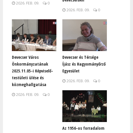
2026. FEB. 09.
0
2026. FEB. 09.
0
Devecser Város
Devecser és Térsége
Önkormányzatának
Íjász és Hagyományőrző
2025.11.05-i Képviselő-
Egyesület
testületi ülése és
2026. FEB. 09.
0
közmeghallgatása
2026. FEB. 09.
0
Az 1956-os forradalom