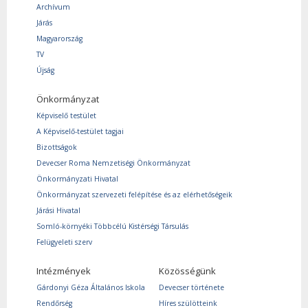
Archívum
Járás
Magyarország
TV
Újság
Önkormányzat
Képviselő testület
A Képviselő-testület tagjai
Bizottságok
Devecser Roma Nemzetiségi Önkormányzat
Önkormányzati Hivatal
Önkormányzat szervezeti felépítése és az elérhetőségeik
Járási Hivatal
Somló-környéki Többcélú Kistérségi Társulás
Felügyeleti szerv
Intézmények
Közösségünk
Gárdonyi Géza Általános Iskola
Devecser története
Rendőrség
Híres szülötteink