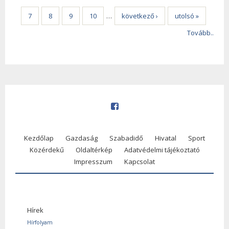
7
8
9
10
…
következő ›
utolsó »
Tovább..
Kezdőlap
Gazdaság
Szabadidő
Hivatal
Sport
Közérdekű
Oldaltérkép
Adatvédelmi tájékoztató
Impresszum
Kapcsolat
Hírek
Hírfolyam