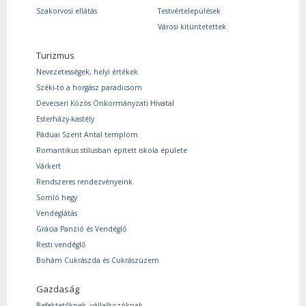
Szakorvosi ellátás
Testvértelepülések
Városi kitüntetettek
Turizmus
Nevezetességek, helyi értékek
Széki-tó a horgász paradicsom
Devecseri Közös Önkormányzati Hivatal
Esterházy-kastély
Páduai Szent Antal templom
Romantikus stílusban épített iskola épülete
Várkert
Rendszeres rendezvényeink
Somló hegy
Vendéglátás
Grácia Panzió és Vendéglő
Resti vendéglő
Bohám Cukrászda és Cukrászüzem
Gazdaság
Befektetőknek, vállalkozóknak