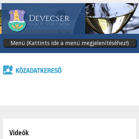
Ugrás
a
tartalomra
Menü (Kattints ide a menü megjelenítéséhez!)
Jelenlegi hely
Videók