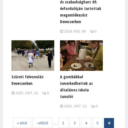
és szabadságharc 69.
évfordulóján tartottak
megemlékezést
Devecserben
2026. FEB. 09.
0
Szüreti felvonulás
A gombákkal
Devecserben
ismerkedhettek az
általános iskola
2025. OKT. 22.
0
tanulói
2025. OKT. 22.
0
« első
‹ előző
…
2
3
4
5
6