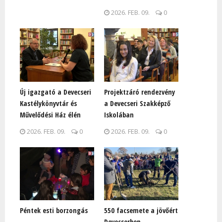
2026. FEB. 09.
0
Új igazgató a Devecseri
Projektzáró rendezvény
Kastélykönyvtár és
a Devecseri Szakképző
Művelődési Ház élén
Iskolában
2026. FEB. 09.
0
2026. FEB. 09.
0
Péntek esti borzongás
550 facsemete a jövőért
Devecserben