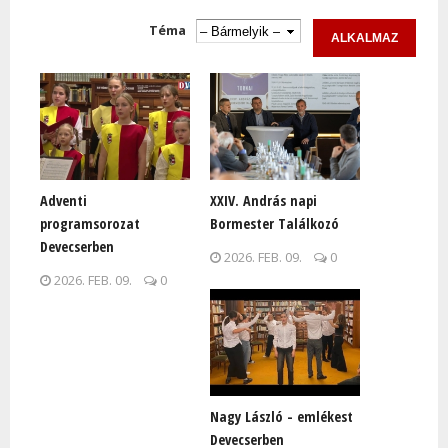
Oldalak
Téma
Adventi
XXIV. András napi
programsorozat
Bormester Találkozó
Devecserben
2026. FEB. 09.
0
2026. FEB. 09.
0
Nagy László - emlékest
Devecserben