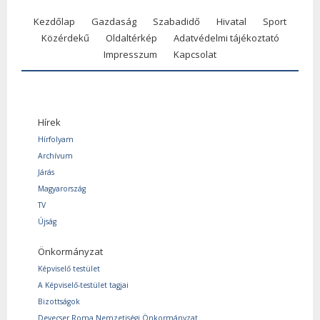
Kezdőlap
Gazdaság
Szabadidő
Hivatal
Sport
Közérdekű
Oldaltérkép
Adatvédelmi tájékoztató
Impresszum
Kapcsolat
Hírek
Hírfolyam
Archívum
Járás
Magyarország
TV
Újság
Önkormányzat
Képviselő testület
A Képviselő-testület tagjai
Bizottságok
Devecser Roma Nemzetiségi Önkormányzat