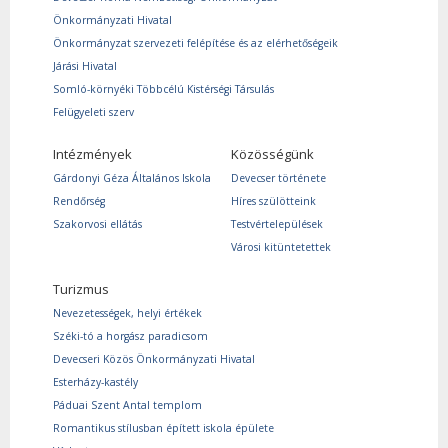
Önkormányzati Hivatal
Önkormányzat szervezeti felépítése és az elérhetőségeik
Járási Hivatal
Somló-környéki Többcélú Kistérségi Társulás
Felügyeleti szerv
Intézmények
Közösségünk
Gárdonyi Géza Általános Iskola
Devecser története
Rendőrség
Híres szülötteink
Szakorvosi ellátás
Testvértelepülések
Városi kitüntetettek
Turizmus
Nevezetességek, helyi értékek
Széki-tó a horgász paradicsom
Devecseri Közös Önkormányzati Hivatal
Esterházy-kastély
Páduai Szent Antal templom
Romantikus stílusban épített iskola épülete