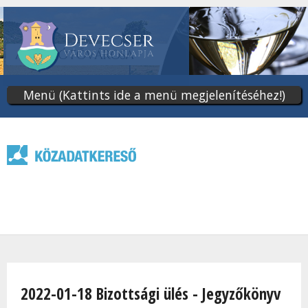
Ugrás
a
tartalomra
Menü (Kattints ide a menü megjelenítéséhez!)
Jelenlegi hely
2022-01-18 Bizottsági ülés - Jegyzőkönyv