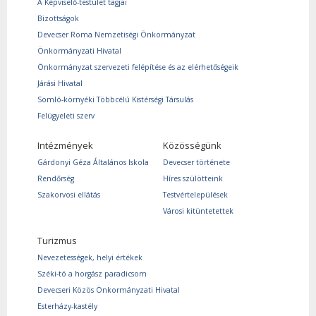
A Képviselő-testület tagjai
Bizottságok
Devecser Roma Nemzetiségi Önkormányzat
Önkormányzati Hivatal
Önkormányzat szervezeti felépítése és az elérhetőségeik
Járási Hivatal
Somló-környéki Többcélú Kistérségi Társulás
Felügyeleti szerv
Intézmények
Közösségünk
Gárdonyi Géza Általános Iskola
Devecser története
Rendőrség
Híres szülötteink
Szakorvosi ellátás
Testvértelepülések
Városi kitüntetettek
Turizmus
Nevezetességek, helyi értékek
Széki-tó a horgász paradicsom
Devecseri Közös Önkormányzati Hivatal
Esterházy-kastély