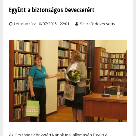
Együtt a biztonságos Devecserért
Oldalak
Létrehozás:
10/07/2015 - 22:01
Szerző:
devecsertv
Az Országos Könyvtári Napok mai állomásán Együtt a