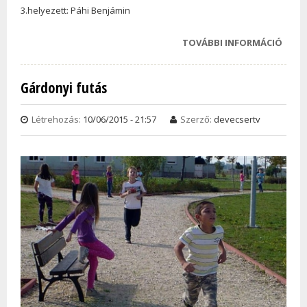
3.helyezett: Páhi Benjámin
TOVÁBBI INFORMÁCIÓ
IDÉN 
MEGR
KERÜ
Gárdonyi futás
GÁRD
FUTÁ
Létrehozás:
10/06/2015 - 21:57
Szerző:
devecsertv
TAR
KAPC