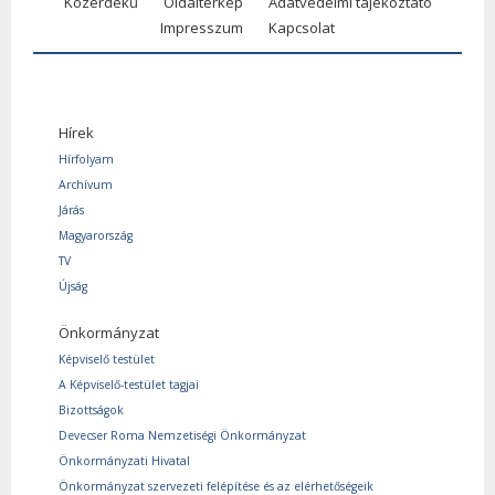
Közérdekű
Oldaltérkép
Adatvédelmi tájékoztató
Impresszum
Kapcsolat
Hírek
Hírfolyam
Archívum
Járás
Magyarország
TV
Újság
Önkormányzat
Képviselő testület
A Képviselő-testület tagjai
Bizottságok
Devecser Roma Nemzetiségi Önkormányzat
Önkormányzati Hivatal
Önkormányzat szervezeti felépítése és az elérhetőségeik