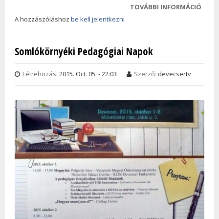
TOVÁBBI INFORMÁCIÓ
NAPI 
NINCS
A hozzászóláshoz
be kell jelentkezni
HALÁ
OKO
Somlókörnyéki Pedagógiai Napok
TRAG
TAR
Létrehozás:
2015. Oct. 05. - 22:03
Szerző:
devecsertv
KAPC