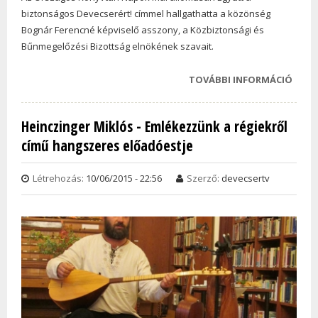
biztonságos Devecserért! címmel hallgathatta a közönség
Bognár Ferencné képviselő asszony, a Közbiztonsági és
Bűnmegelőzési Bizottság elnökének szavait.
TOVÁBBI INFORMÁCIÓ
EGYÜ
BIZT
DEVE
Heinczinger Miklós - Emlékezzünk a régiekről
TAR
című hangszeres előadóestje
KAPC
Létrehozás:
10/06/2015 - 22:56
Szerző:
devecsertv