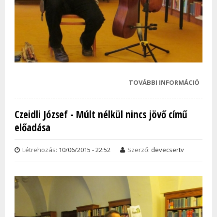
TOVÁBBI INFORMÁCIÓ
HEIN
MIKLÓ
EMLÉ
Czeidli József - Múlt nélkül nincs jövő című
RÉGI
előadása
HANG
ELŐA
TAR
Létrehozás:
10/06/2015 - 22:52
Szerző:
devecsertv
KAPC