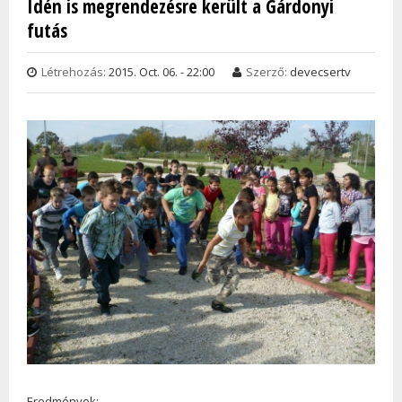
Idén is megrendezésre került a Gárdonyi
ELŐA
futás
TAR
KAPC
Létrehozás:
2015. Oct. 06. - 22:00
Szerző:
devecsertv
Eredmények: