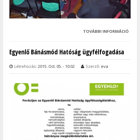
TOVÁBBI INFORMÁCIÓ
KONC
VILÁ
ALKA
Egyenlő Bánásmód Hatóság ügyfélfogadása
TAR
KAPC
Létrehozás:
2015. Oct. 05. - 10:02
Szerző:
eva