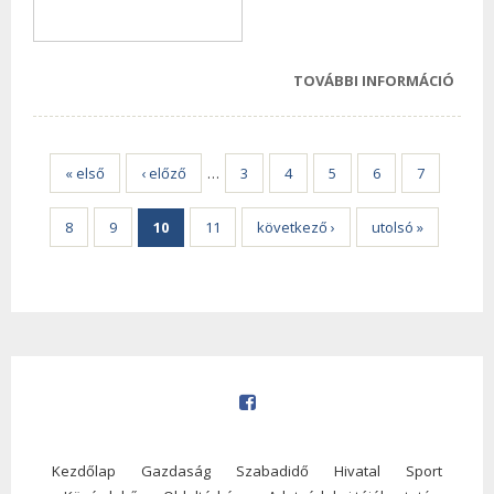
TOVÁBBI INFORMÁCIÓ
EGYE
BÁN
HAT
ÜGYF
« első
‹ előző
…
3
4
5
6
7
TAR
KAPC
8
9
10
11
következő ›
utolsó »
Kezdőlap
Gazdaság
Szabadidő
Hivatal
Sport