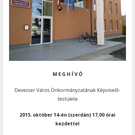
M E G H Í V Ó
Devecser Város Önkormányzatának Képviselő-
testülete
2015. október 14-én (szerdán) 17,00 órai
kezdettel