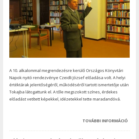
A 10. alkalommal megrendezésre kerülő Országos Könyvtári
Napok nyitó rendezvénye Czeidli József előadása volt. A helyi
értéktárak jelentőségéről, működéséről tartott ismertetője után
Tokajba látogattunk el. A tőle megszokott színes, érdekes
előadást vetített képekkel, idézetekkel tette maradandóvá.
TOVÁBBI INFORMÁCIÓ
CZEID
MÚLT
NINC