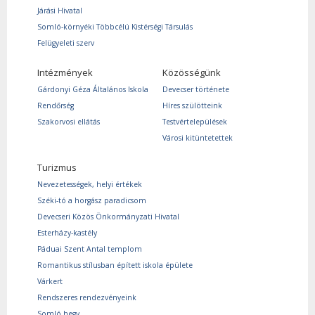
Járási Hivatal
Somló-környéki Többcélú Kistérségi Társulás
Felügyeleti szerv
Intézmények
Közösségünk
Gárdonyi Géza Általános Iskola
Devecser története
Rendőrség
Híres szülötteink
Szakorvosi ellátás
Testvértelepülések
Városi kitüntetettek
Turizmus
Nevezetességek, helyi értékek
Széki-tó a horgász paradicsom
Devecseri Közös Önkormányzati Hivatal
Esterházy-kastély
Páduai Szent Antal templom
Romantikus stílusban épített iskola épülete
Várkert
Rendszeres rendezvényeink
Somló hegy