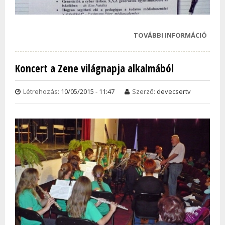
TOVÁBBI INFORMÁCIÓ
SOML
PEDA
NAP
Koncert a Zene világnapja alkalmából
TAR
KAPC
Létrehozás:
10/05/2015 - 11:47
Szerző:
devecsertv