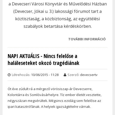
a Devecseri Városi Könyvtár és Művelődési Házban
(Devecser, Jókai u. 3.) lakossági fórumot tart a
köztisztaság, a közbiztonság, az együttélési
szabályok betartása kérdéskörben.
TOVÁBBI INFORMÁCIÓ
MEGH
OKTÓ
TAR
NAPI AKTUÁLIS - Nincs felelőse a
LAKO
haláleseteket okozó tragédiának
FÓR
TAR
KAPC
Létrehozás:
10/06/2015 - 11:28
Szerző:
devecsertv
Öt éve zúdult rá a mérgező vörösiszap-ár Devecserre,
Kolontárra és Somlóvásárhelyre. Tíz ember életét vesztette,
négyszázan megsérültek. Mégsincs ezidáig sem felelőse az
ipari katasztrófának. A helyiek igazságtételre várnak.