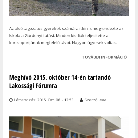
Az alsó tagozatos gyerekek számára idén is megrendezte az
Iskola a Gárdonyi futást. Minden kisdiák teljesítette a
korcsoportjának megfelelő távot. Nagyon ügyesek voltak.
TOVÁBBI INFORMÁCIÓ
GÁRD
FUTÁ
TAR
Meghívó 2015. október 14-én tartandó
KAPC
Lakossági Fórumra
Létrehozás:
2015. Oct. 06. - 12:53
Szerző:
eva