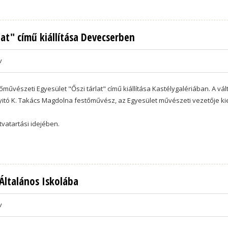
lat" című kiállítása Devecserben
v
művészeti Egyesület "Őszi tárlat" című kiállítása Kastélygalériában. A vál
egnyitó K. Takács Magdolna festőművész, az Egyesület művészeti vezetője k
tvatartási idejében.
Általános Iskolába
v