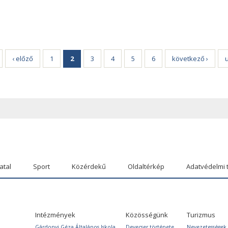
‹ előző
1
2
3
4
5
6
következő ›
u
atal
Sport
Közérdekű
Oldaltérkép
Adatvédelmi 
Intézmények
Közösségünk
Turizmus
Gárdonyi Géza Általános Iskola
Devecser története
Nevezetességek,