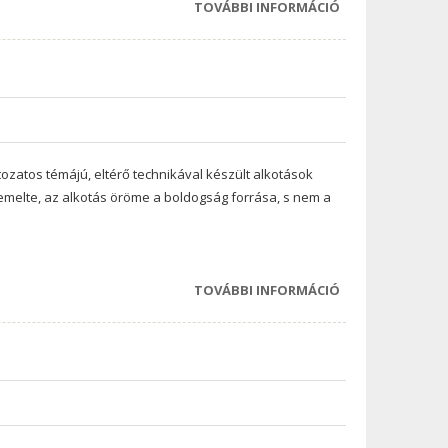
TOVÁBBI INFORMÁCIÓ
MEGGYESERDEI
ISKOLA ÁTADÓ
ÜNNEPSÉG
TARTALOMMAL
KAPCSOLATOSA
tozatos témájú, eltérő technikával készült alkotások
iemelte, az alkotás öröme a boldogság forrása, s nem a
TOVÁBBI INFORMÁCIÓ
AJKAI
KÉPZŐMŰVÉSZET
EGYESÜLET "ŐSZ
TÁRLAT" CÍMŰ
KIÁLLÍTÁSA
DEVECSERBEN
TARTALOMMAL