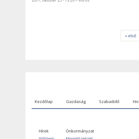
Oldalak
« első
Kezdőlap
Gazdaság
Szabadidő
Hiv
Hírek
Önkormányzat
Hírfolyam
Képviselő testület