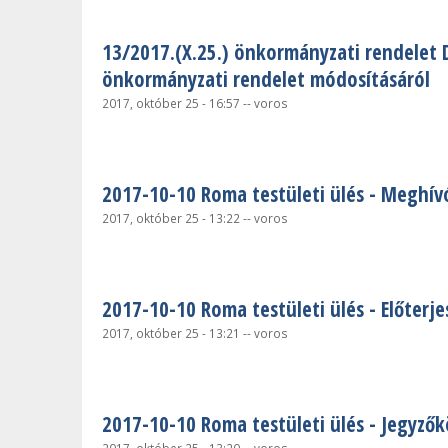
13/2017.(X.25.) önkormányzati rendelet 
önkormányzati rendelet módosításáról
2017, október 25 - 16:57
--
voros
2017-10-10 Roma testületi ülés - Meghív
2017, október 25 - 13:22
--
voros
2017-10-10 Roma testületi ülés - Előterje
2017, október 25 - 13:21
--
voros
2017-10-10 Roma testületi ülés - Jegyző
2017, október 25 - 13:20
--
voros