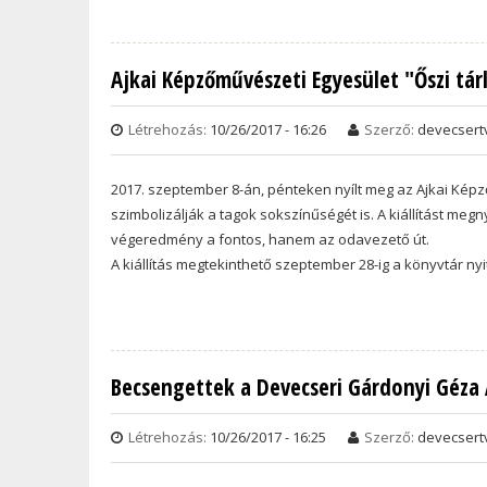
Ajkai Képzőművészeti Egyesület "Őszi tár
Létrehozás:
10/26/2017 - 16:26
Szerző:
devecsert
2017. szeptember 8-án, pénteken nyílt meg az Ajkai Képző
szimbolizálják a tagok sokszínűségét is. A kiállítást m
végeredmény a fontos, hanem az odavezető út.
A kiállítás megtekinthető szeptember 28-ig a könyvtár nyi
Becsengettek a Devecseri Gárdonyi Géza 
Létrehozás:
10/26/2017 - 16:25
Szerző:
devecsert