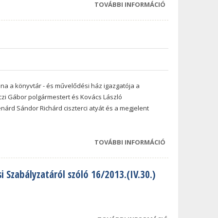
KAPCSOLATOSA
TOVÁBBI INFORMÁCIÓ
BECSENGETTEK 
DEVECSERI
GÁRDONYI GÉZA
ÁLTALÁNOS
ISKOLÁBA
TARTALOMMAL
KAPCSOLATOSA
na a könyvtár - és művelődési ház igazgatója a
enczi Gábor polgármestert és Kovács László
énárd Sándor Richárd ciszterci atyát és a megjelent
TOVÁBBI INFORMÁCIÓ
AUGUSZTUS 20. 
ÜNNEPI
MEGEMLÉKEZÉS
Szabályzatáról szóló 16/2013.(IV.30.)
DEVECSERBEN
TARTALOMMAL
KAPCSOLATOSA