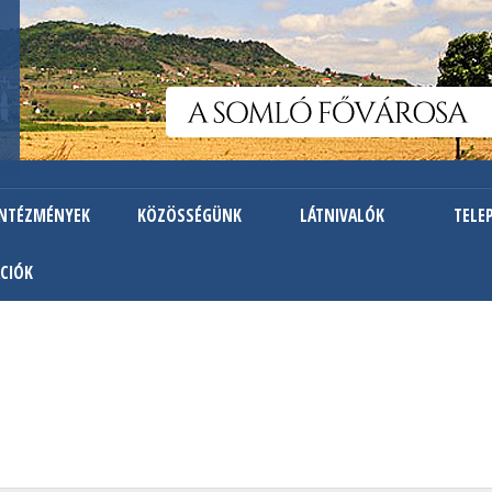
Ugrás
a
tartalomra
INTÉZMÉNYEK
KÖZÖSSÉGÜNK
LÁTNIVALÓK
TELE
CIÓK