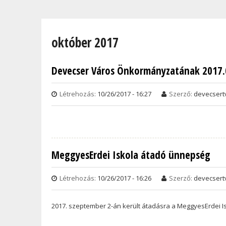
Jelenlegi hely
október 2017
Devecser Város Önkormányzatának 2017.09
Létrehozás:
10/26/2017 - 16:27
Szerző:
devecsert
MeggyesErdei Iskola átadó ünnepség
Létrehozás:
10/26/2017 - 16:26
Szerző:
devecsert
2017. szeptember 2-án került átadásra a MeggyesErdei I