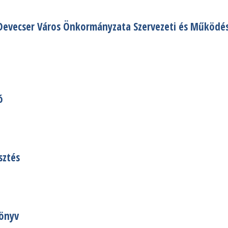
Devecser Város Önkormányzata Szervezeti és Működési 
ó
sztés
könyv