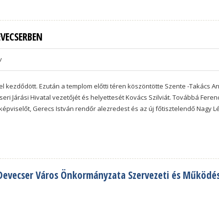
EVECSERBEN
v
kezdődött. Ezután a templom előtti téren köszöntötte Szente -Takács An
cseri Járási Hivatal vezetőjét és helyettesét Kovács Szilviát. Továbbá Fer
 képviselőt, Gerecs István rendőr alezredest és az új főtisztelendő Nagy L
Devecser Város Önkormányzata Szervezeti és Működési 