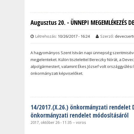
Augusztus 20. - ÜNNEPI MEGEMLÉKEZÉS D
Létrehozás:
10/26/2017 - 16:24
Szerző:
devecsert
A hagyományos Szent István napi ünnepség szentmisével 
megjelenteket. Külön tisztelettel Bereczky Nórát, a Deve
alpolgármestert, valamint Ékes József volt országgyűlési
önkormányzati képviselőket.
14/2017.(X.26.) önkormányzati rendelet 
önkormányzati rendelet módosításáról
2017, október 26 - 11:35
--
voros