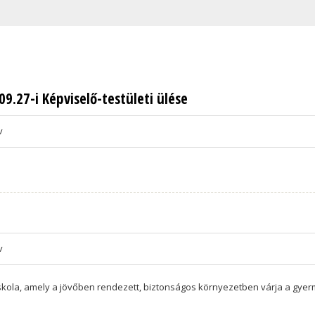
.27-i Képviselő-testületi ülése
v
v
skola, amely a jövőben rendezett, biztonságos környezetben várja a gye