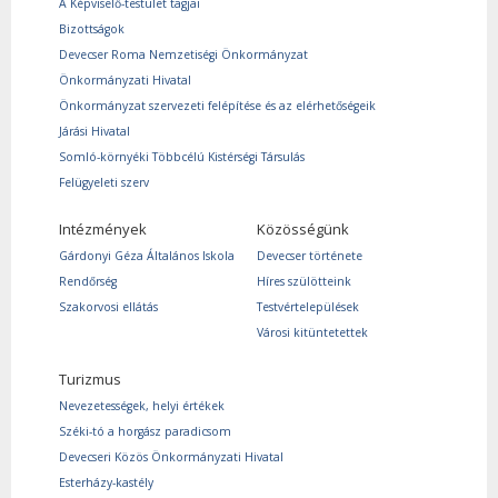
A Képviselő-testület tagjai
Bizottságok
Devecser Roma Nemzetiségi Önkormányzat
Önkormányzati Hivatal
Önkormányzat szervezeti felépítése és az elérhetőségeik
Járási Hivatal
Somló-környéki Többcélú Kistérségi Társulás
Felügyeleti szerv
Intézmények
Közösségünk
Gárdonyi Géza Általános Iskola
Devecser története
Rendőrség
Híres szülötteink
Szakorvosi ellátás
Testvértelepülések
Városi kitüntetettek
Turizmus
Nevezetességek, helyi értékek
Széki-tó a horgász paradicsom
Devecseri Közös Önkormányzati Hivatal
Esterházy-kastély