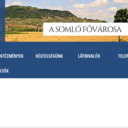
Ugrás
a
tartalomra
INTÉZMÉNYEK
KÖZÖSSÉGÜNK
LÁTNIVALÓK
TELE
CIÓK