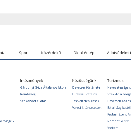
atal
Sport
Közérdekű
Oldaltérkép
Adatvédelmi 
Intézmények
Közösségünk
Turizmus
Gárdonyi Géza Általános Iskola
Devecser története
Nevezetességek,
Rendőrség
Híres szülötteink
Széki-tó a horg
Szakorvosi ellátás
Testvértelepülések
Devecseri Közö
Városi kitüntetettek
Esterházy-kastél
Páduai Szent A
hetőségeik
Romantikus stíl
Várkert