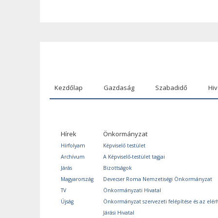
Kezdőlap
Gazdaság
Szabadidő
Hiv
Hírek
Önkormányzat
Hírfolyam
Képviselő testület
Archívum
A Képviselő-testület tagjai
Járás
Bizottságok
Magyarország
Devecser Roma Nemzetiségi Önkormányzat
TV
Önkormányzati Hivatal
Újság
Önkormányzat szervezeti felépítése és az elér
Járási Hivatal