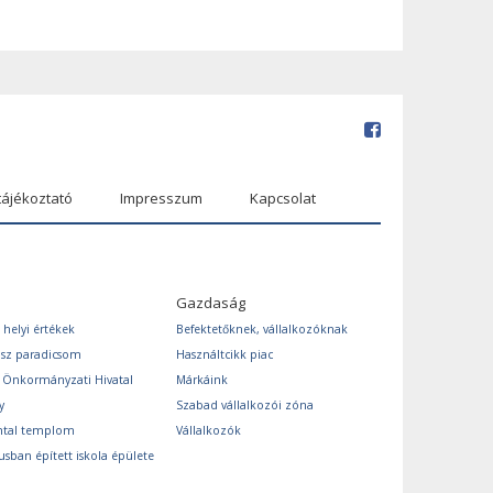
tájékoztató
Impresszum
Kapcsolat
Gazdaság
 helyi értékek
Befektetőknek, vállalkozóknak
ász paradicsom
Használtcikk piac
s Önkormányzati Hivatal
Márkáink
y
Szabad vállalkozói zóna
ntal templom
Vállalkozók
usban épített iskola épülete