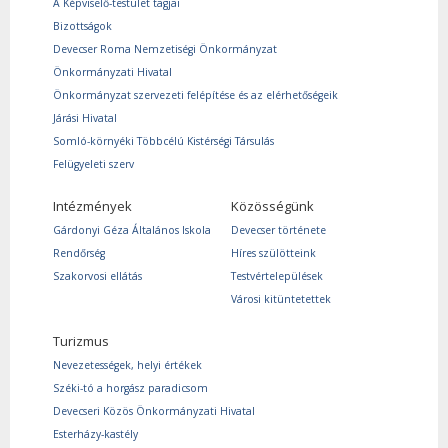
A Képviselő-testület tagjai
Bizottságok
Devecser Roma Nemzetiségi Önkormányzat
Önkormányzati Hivatal
Önkormányzat szervezeti felépítése és az elérhetőségeik
Járási Hivatal
Somló-környéki Többcélú Kistérségi Társulás
Felügyeleti szerv
Intézmények
Közösségünk
Gárdonyi Géza Általános Iskola
Devecser története
Rendőrség
Híres szülötteink
Szakorvosi ellátás
Testvértelepülések
Városi kitüntetettek
Turizmus
Nevezetességek, helyi értékek
Széki-tó a horgász paradicsom
Devecseri Közös Önkormányzati Hivatal
Esterházy-kastély