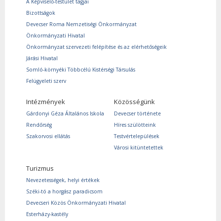
A Képviselő-testület tagjai
Bizottságok
Devecser Roma Nemzetiségi Önkormányzat
Önkormányzati Hivatal
Önkormányzat szervezeti felépítése és az elérhetőségeik
Járási Hivatal
Somló-környéki Többcélú Kistérségi Társulás
Felügyeleti szerv
Intézmények
Közösségünk
Gárdonyi Géza Általános Iskola
Devecser története
Rendőrség
Híres szülötteink
Szakorvosi ellátás
Testvértelepülések
Városi kitüntetettek
Turizmus
Nevezetességek, helyi értékek
Széki-tó a horgász paradicsom
Devecseri Közös Önkormányzati Hivatal
Esterházy-kastély