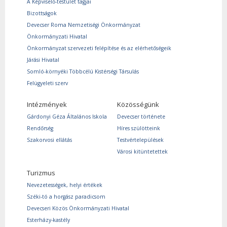
A Képviselő-testület tagjai
Bizottságok
Devecser Roma Nemzetiségi Önkormányzat
Önkormányzati Hivatal
Önkormányzat szervezeti felépítése és az elérhetőségeik
Járási Hivatal
Somló-környéki Többcélú Kistérségi Társulás
Felügyeleti szerv
Intézmények
Közösségünk
Gárdonyi Géza Általános Iskola
Devecser története
Rendőrség
Híres szülötteink
Szakorvosi ellátás
Testvértelepülések
Városi kitüntetettek
Turizmus
Nevezetességek, helyi értékek
Széki-tó a horgász paradicsom
Devecseri Közös Önkormányzati Hivatal
Esterházy-kastély