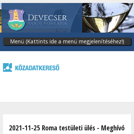
Ugrás
a
tartalomra
Menü (Kattints ide a menü megjelenítéséhez!)
Jelenlegi hely
2021-11-25 Roma testületi ülés - Meghívó