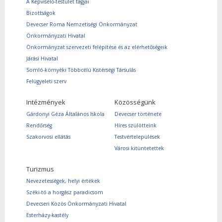
A Képviselő-testület tagjai
Bizottságok
Devecser Roma Nemzetiségi Önkormányzat
Önkormányzati Hivatal
Önkormányzat szervezeti felépítése és az elérhetőségeik
Járási Hivatal
Somló-környéki Többcélú Kistérségi Társulás
Felügyeleti szerv
Intézmények
Közösségünk
Gárdonyi Géza Általános Iskola
Devecser története
Rendőrség
Híres szülötteink
Szakorvosi ellátás
Testvértelepülések
Városi kitüntetettek
Turizmus
Nevezetességek, helyi értékek
Széki-tó a horgász paradicsom
Devecseri Közös Önkormányzati Hivatal
Esterházy-kastély