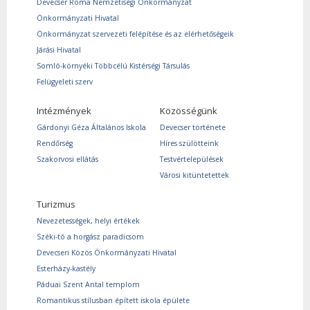
Devecser Roma Nemzetiségi Önkormányzat
Önkormányzati Hivatal
Önkormányzat szervezeti felépítése és az elérhetőségeik
Járási Hivatal
Somló-környéki Többcélú Kistérségi Társulás
Felügyeleti szerv
Intézmények
Közösségünk
Gárdonyi Géza Általános Iskola
Devecser története
Rendőrség
Híres szülötteink
Szakorvosi ellátás
Testvértelepülések
Városi kitüntetettek
Turizmus
Nevezetességek, helyi értékek
Széki-tó a horgász paradicsom
Devecseri Közös Önkormányzati Hivatal
Esterházy-kastély
Páduai Szent Antal templom
Romantikus stílusban épített iskola épülete