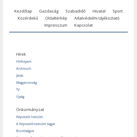
Kezdőlap
Gazdaság
Szabadidő
Hivatal
Sport
Közérdekű
Oldaltérkép
Adatvédelmi tájékoztató
Impresszum
Kapcsolat
Hírek
Hírfolyam
Archívum
Járás
Magyarország
TV
Újság
Önkormányzat
Képviselő testület
A Képviselő-testület tagjai
Bizottságok