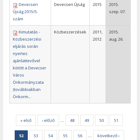
Devecseri
Devecseri Újság
2015
2015.
Újság 2015/5.
szep. 07.
szám
Kimutatás -
Közbeszerzések
2011,
2015.
Közbeszerzési
2012
aug. 26.
eljárás során
nyertes
ajánlattevővel
kötött a Devecser
Város
Önkormányzata
(továbbiakban
Önkorm...
Oldalak
« első
‹ előző
…
48
49
50
51
52
53
54
55
56
…
következő ›