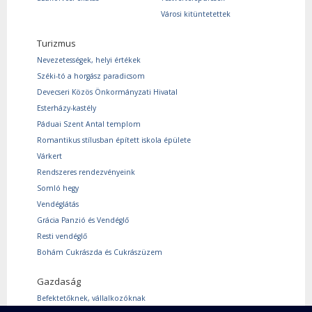
Városi kitüntetettek
Turizmus
Nevezetességek, helyi értékek
Széki-tó a horgász paradicsom
Devecseri Közös Önkormányzati Hivatal
Esterházy-kastély
Páduai Szent Antal templom
Romantikus stílusban épített iskola épülete
Várkert
Rendszeres rendezvényeink
Somló hegy
Vendéglátás
Grácia Panzió és Vendéglő
Resti vendéglő
Bohám Cukrászda és Cukrászüzem
Gazdaság
Befektetőknek, vállalkozóknak