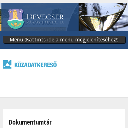
Ugrás
a
tartalomra
Menü (Kattints ide a menü megjelenítéséhez!)
Jelenlegi hely
Dokumentumtár