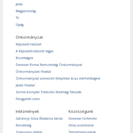
Járás
Magyarország
TV
Újság
Önkormányzat
Képviselő testület
A Képviselő-testület tagjai
Bizottságok
Devecser Roma Nemzetiségi Önkormányzat
Önkormányzati Hivatal
Önkormányzat szervezeti felépítése és az elérhetőségeik
Járási Hivatal
Somló-környéki Többcélú Kistérségi Társulás
Felügyeleti szerv
Intézmények
Közösségünk
Gárdonyi Géza Általános Iskola
Devecser története
Rendőrség
Híres szülötteink
Szakorvosi ellátás
Testvértelepülések