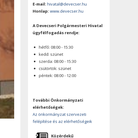
E-mail:
hivatal@devecser.hu
Honlap:
www.devecser.hu
A Devecseri Polgármesteri Hivatal
ügyfélfogadás rendje:
hétfő: 08:00 - 15:30
kedd: szünet
szerda: 08:00 - 15:30
csütörtök: szünet
péntek: 08:00 - 12:00
További Önkormányzati
elérhetőségek:
Az önkormányzat szervezeti
felépítése és az elérhetőségeik
Közérdekű