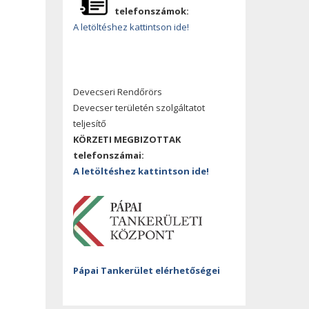
telefonszámok:
A letöltéshez kattintson ide!
Devecseri Rendőrörs
Devecser területén szolgáltatot
teljesítő
KÖRZETI MEGBIZOTTAK
telefonszámai:
A letöltéshez kattintson ide!
Pápai Tankerület elérhetőségei