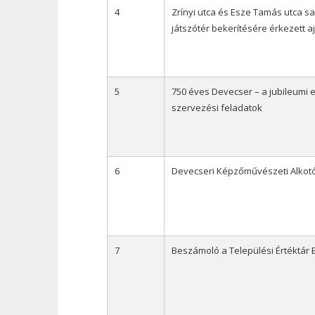
4
Zrínyi utca és Esze Tamás utca sa
játszótér bekerítésére érkezett a
5
750 éves Devecser – a jubileumi 
szervezési feladatok
6
Devecseri Képzőművészeti Alkot
7
Beszámoló a Települési Értéktár 