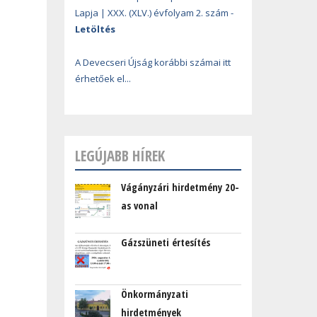
Lapja | XXX. (XLV.) évfolyam 2. szám -
Letöltés
A Devecseri Újság korábbi számai itt
érhetőek el...
LEGÚJABB HÍREK
Vágányzári hirdetmény 20-
as vonal
Gázszüneti értesítés
Önkormányzati
hirdetmények