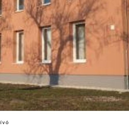
Í
V
Ó