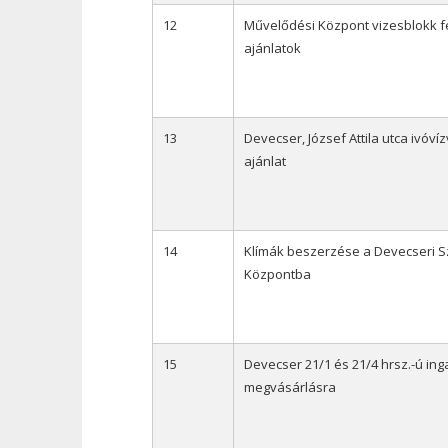
12
Művelődési Központ vizesblokk fe
ajánlatok
13
Devecser, József Attila utca ivóví
ajánlat
14
Klímák beszerzése a Devecseri Sz
Központba
15
Devecser 21/1 és 21/4 hrsz.-ú ing
megvásárlásra