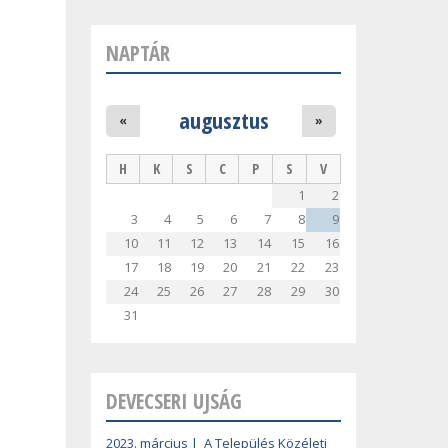
NAPTÁR
augusztus
«
»
H
K
S
C
P
S
V
1
2
3
4
5
6
7
8
9
10
11
12
13
14
15
16
17
18
19
20
21
22
23
24
25
26
27
28
29
30
31
DEVECSERI UJSÁG
2023. március | A Település Közéleti