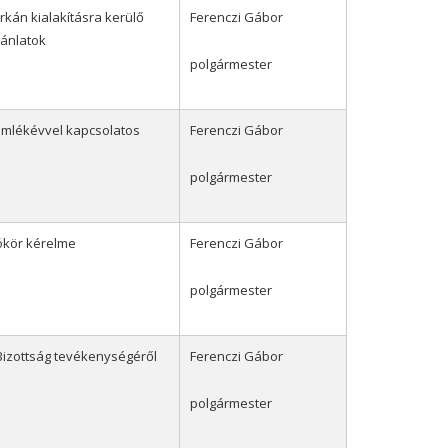
rkán kialakításra kerülő
Ferenczi Gábor
jánlatok
polgármester
emlékévvel kapcsolatos
Ferenczi Gábor
polgármester
ókör kérelme
Ferenczi Gábor
polgármester
Bizottság tevékenységéről
Ferenczi Gábor
polgármester