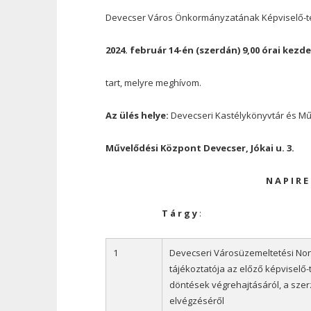
Devecser Város Önkormányzatának Képviselő-te
2024. február 14
-én (szerdán) 9,00
órai
kezdet
tart, melyre meghívom.
Az
ülés
helye:
Devecseri
Kastélykönyvtár és M
Művelődési Központ Devecser, Jókai u. 3.
N
A
P
I
R
E
T
á
r
g
y
1
Devecseri Városüzemeltetési Non
tájékoztatója az előző képviselő-t
döntések végrehajtásáról, a szer
elvégzéséről