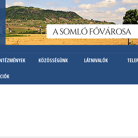
Ugrás
a
tartalomra
INTÉZMÉNYEK
KÖZÖSSÉGÜNK
LÁTNIVALÓK
TELE
CIÓK