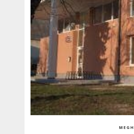
M
E
G
H