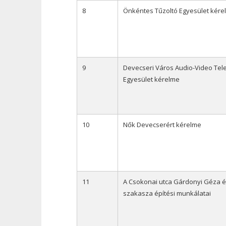
8
Önkéntes Tűzoltó Egyesület kére
9
Devecseri Város Audio-Video Telev
Egyesület kérelme
10
Nők Devecserért kérelme
11
A Csokonai utca Gárdonyi Géza és
szakasza építési munkálatai