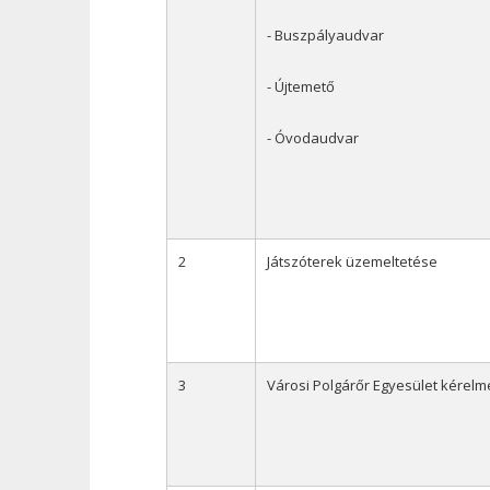
- Buszpályaudvar
- Újtemető
- Óvodaudvar
2
Játszóterek üzemeltetése
3
Városi Polgárőr Egyesület kérelm