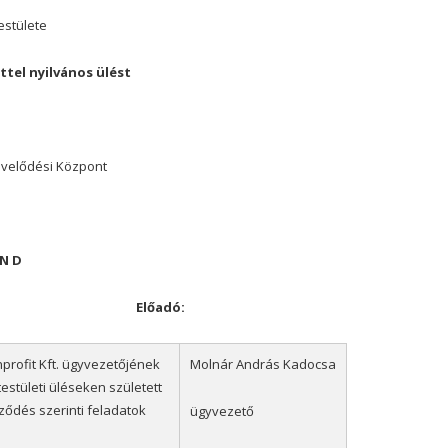
stülete
tel nyilvános
ülést
űvelődési Központ
N
D
:
Előadó:
profit Kft. ügyvezetőjének
Molnár András Kadocsa
estületi üléseken született
ződés szerinti feladatok
ügyvezető