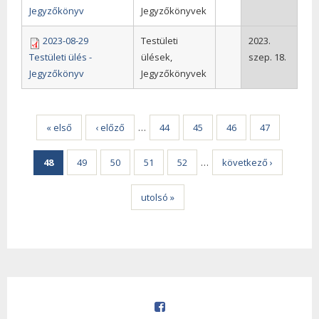
Jegyzőkönyv
Jegyzőkönyvek
2023-08-29
Testületi
2023.
Testületi ülés -
ülések,
szep. 18.
Jegyzőkönyv
Jegyzőkönyvek
Oldalak
« első
‹ előző
…
44
45
46
47
48
49
50
51
52
…
következő ›
utolsó »