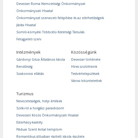
Devecser Roma Nemzetiségi Önkormányzat
Önkormányzati Hivatal
Önkormányzat szervezeti felépítése és az elérhetőségeik
Járási Hivatal
Somló-környéki Többcélú Kistérségi Társulás
Felügyeleti szerv
Intézmények
Közösségünk
Gárdonyi Géza Általános Iskola
Devecser története
Rendőrség
Híres szülötteink
Szakorvosi ellátás
Testvértelepülések
Városi kitüntetettek
Turizmus
Nevezetességek, helyi értékek
Széki-tó a horgász paradicsom
Devecseri Közös Önkormányzati Hivatal
Esterházy-kastély
Páduai Szent Antal templom
Romantikus stílusban épített iskola épülete