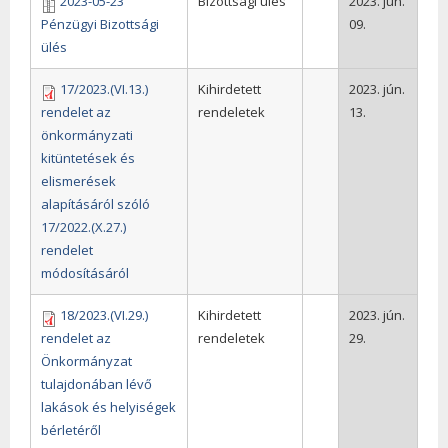
2023-05-23
Bizottsági ülés
2023. jún.
Pénzügyi Bizottsági
09.
ülés
17/2023.(VI.13.)
Kihirdetett
2023. jún.
rendelet az
rendeletek
13.
önkormányzati
kitüntetések és
elismerések
alapításáról szóló
17/2022.(X.27.)
rendelet
módosításáról
18/2023.(VI.29.)
Kihirdetett
2023. jún.
rendelet az
rendeletek
29.
Önkormányzat
tulajdonában lévő
lakások és helyiségek
bérletéről