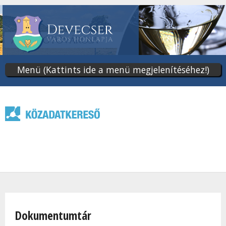
Ugrás
a
tartalomra
Menü (Kattints ide a menü megjelenítéséhez!)
Jelenlegi hely
Dokumentumtár