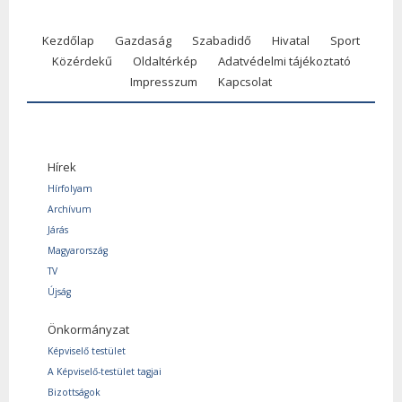
Kezdőlap
Gazdaság
Szabadidő
Hivatal
Sport
Közérdekű
Oldaltérkép
Adatvédelmi tájékoztató
Impresszum
Kapcsolat
Hírek
Hírfolyam
Archívum
Járás
Magyarország
TV
Újság
Önkormányzat
Képviselő testület
A Képviselő-testület tagjai
Bizottságok