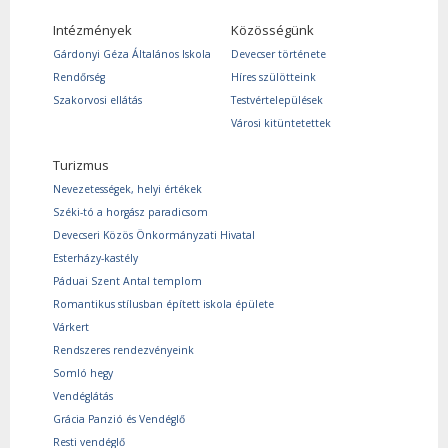
Intézmények
Közösségünk
Gárdonyi Géza Általános Iskola
Devecser története
Rendőrség
Híres szülötteink
Szakorvosi ellátás
Testvértelepülések
Városi kitüntetettek
Turizmus
Nevezetességek, helyi értékek
Széki-tó a horgász paradicsom
Devecseri Közös Önkormányzati Hivatal
Esterházy-kastély
Páduai Szent Antal templom
Romantikus stílusban épített iskola épülete
Várkert
Rendszeres rendezvényeink
Somló hegy
Vendéglátás
Grácia Panzió és Vendéglő
Resti vendéglő