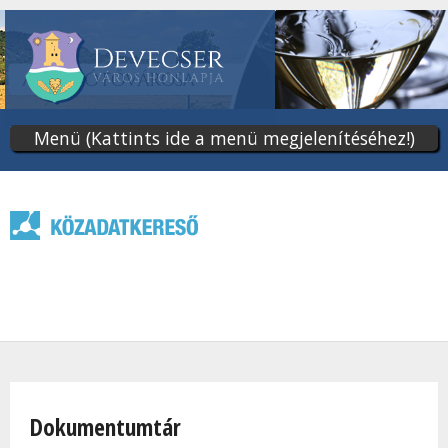
Ugrás
a
tartalomra
Menü (Kattints ide a menü megjelenítéséhez!)
Jelenlegi hely
Dokumentumtár