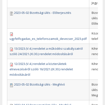
Jegyzőkö
2023-05-02 Bizottsági ülés - Előterjesztés
Bizottság
ülések,
Előterjes
Közérde
ugyfelfogadas_es_telefonszamok_devecser_2023.pdf
telefons
13/2023.(V.4.) rendelet a működési szabályzatról
Kihirdete
szóló 24/2021.(XI.30.) rendelet módosításáról
rendelet
12/2023.(V.4.) rendelet a közterületek
Kihirdete
elnevezéséről szóló 16/2021.(IX.30.) rendelet
rendelet
módosításáról
2023-05-02 Bizottsági ülés - Meghívó
Bizottság
ülések,
Meghívó
2023-04-12 Roma testületi ülés - Meghívó
Roma test