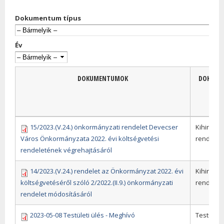
Dokumentum típus
Év
DOKUMENTUMOK
DOKUME
TÍPU
15/2023.(V.24.) önkormányzati rendelet Devecser
Kihirdete
Város Önkormányzata 2022. évi költségvetési
rendelet
rendeletének végrehajtásáról
14/2023.(V.24.) rendelet az Önkormányzat 2022. évi
Kihirdete
költségvetéséről szóló 2/2022.(II.9.) önkormányzati
rendelet
rendelet módosításáról
2023-05-08 Testületi ülés - Meghívó
Testületi