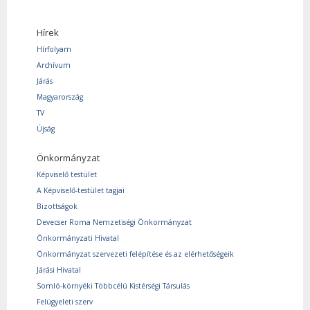
Hírek
Hírfolyam
Archívum
Járás
Magyarország
TV
Újság
Önkormányzat
Képviselő testület
A Képviselő-testület tagjai
Bizottságok
Devecser Roma Nemzetiségi Önkormányzat
Önkormányzati Hivatal
Önkormányzat szervezeti felépítése és az elérhetőségeik
Járási Hivatal
Somló-környéki Többcélú Kistérségi Társulás
Felügyeleti szerv