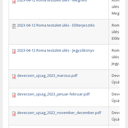
ülések,
Meghívó
2023-04-12 Roma testületi ülés - Előterjesztés
Roma test
ülések,
Előterjes
2023-04-12 Roma testületi ülés - Jegyzőkönyv
Roma test
ülések,
Jegyzőkö
devecseri_ujsag_2023_marcius.pdf
Devecser
Újság
devecseri_ujsag_2023_januar-februar.pdf
Devecser
Újság
devecseri_ujsag_2022_november_december.pdf
Devecser
Újság