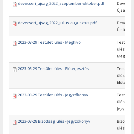
devecseri_ujsag_2022_szeptember-oktober.pdf
Devecser
Újság
devecseri_ujsag_2022_julius-augusztus.pdf
Devecser
Újság
2023-03-29 Testületi ülés - Meghívó
Testületi
ülések,
Meghívó
2023-03-29 Testületi ülés - Előterjesztés
Testületi
ülések,
Előterjes
2023-03-29 Testületi ülés - Jegyzőkönyv
Testületi
ülések,
Jegyzőkö
2023-03-28 Bizottsági ülés - Jegyzőkönyv
Bizottság
ülések,