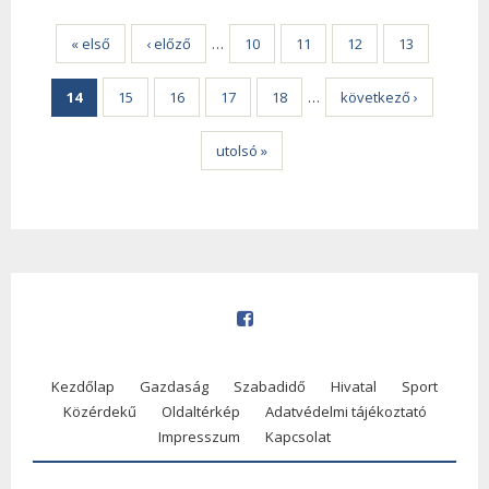
Oldalak
« első
‹ előző
…
10
11
12
13
14
15
16
17
18
…
következő ›
utolsó »
Kezdőlap
Gazdaság
Szabadidő
Hivatal
Sport
Közérdekű
Oldaltérkép
Adatvédelmi tájékoztató
Impresszum
Kapcsolat