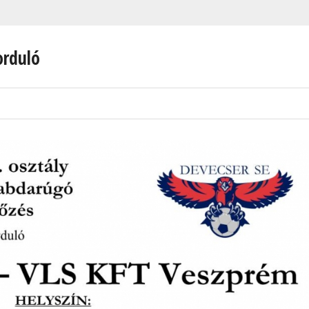
orduló