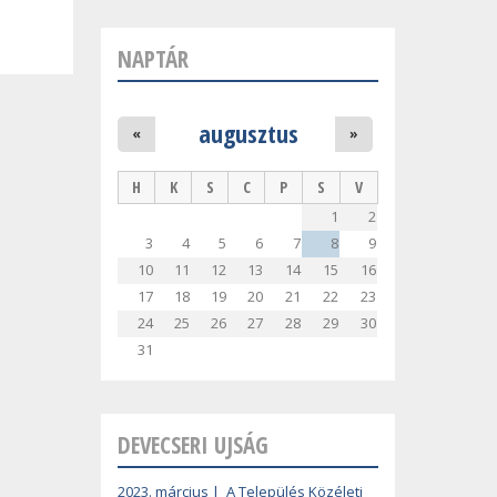
NAPTÁR
augusztus
«
»
H
K
S
C
P
S
V
1
2
3
4
5
6
7
8
9
10
11
12
13
14
15
16
17
18
19
20
21
22
23
24
25
26
27
28
29
30
31
DEVECSERI UJSÁG
2023. március | A Település Közéleti