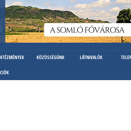
Ugrás
a
tartalomra
INTÉZMÉNYEK
KÖZÖSSÉGÜNK
LÁTNIVALÓK
TELE
CIÓK