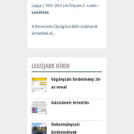
Lapja | XXX. (XLV.) évfolyam 2. szám -
Letöltés
A Devecseri Újság korábbi számai itt
érhetőek el...
LEGÚJABB HÍREK
Vágányzári hirdetmény 20-
as vonal
Gázszüneti értesítés
Önkormányzati
hirdetmények