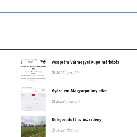
Veszprém Vármegyei Kupa mérkőzés
2025. ápr. 29.
Győzelem Magyarpolány ellen
2023. már. 07.
Befejeződött az őszi idény
2022. dec. 05.