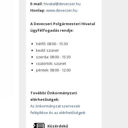
E-mail:
hivatal@devecser.hu
Honlap:
www.devecser.hu
A Devecseri Polgármesteri Hivatal
ügyfélfogadás rendje:
hétfő: 08:00 - 15:30
kedd: szünet
szerda: 08:00 - 15:30
csütörtök: szünet
péntek: 08:00 - 12:00
További Önkormányzati
elérhetőségek:
Az önkormányzat szervezeti
felépítése és az elérhetőségeik
Közérdekű