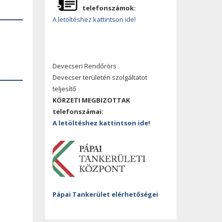
telefonszámok:
A letöltéshez kattintson ide!
Devecseri Rendőrörs
Devecser területén szolgáltatot
teljesítő
KÖRZETI MEGBIZOTTAK
telefonszámai:
A letöltéshez kattintson ide!
Pápai Tankerület elérhetőségei