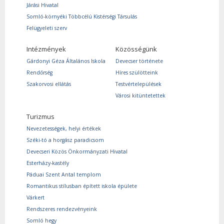
Járási Hivatal
Somló-környéki Többcélú Kistérségi Társulás
Felügyeleti szerv
Intézmények
Közösségünk
Gárdonyi Géza Általános Iskola
Devecser története
Rendőrség
Híres szülötteink
Szakorvosi ellátás
Testvértelepülések
Városi kitüntetettek
Turizmus
Nevezetességek, helyi értékek
Széki-tó a horgász paradicsom
Devecseri Közös Önkormányzati Hivatal
Esterházy-kastély
Páduai Szent Antal templom
Romantikus stílusban épített iskola épülete
Várkert
Rendszeres rendezvényeink
Somló hegy