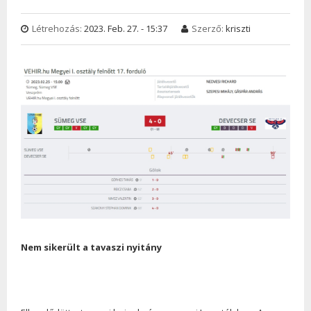
Létrehozás:
2023. Feb. 27. - 15:37
Szerző:
kriszti
Nem sikerült a tavaszi nyitány