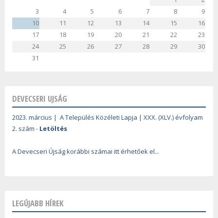
3
4
5
6
7
8
9
10
11
12
13
14
15
16
17
18
19
20
21
22
23
24
25
26
27
28
29
30
31
DEVECSERI UJSÁG
2023. március | A Település Közéleti Lapja | XXX. (XLV.) évfolyam
2. szám -
Letöltés
A Devecseri Újság korábbi számai itt érhetőek el...
LEGÚJABB HÍREK