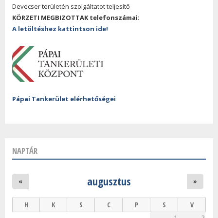
Devecser területén szolgáltatot teljesítő
KÖRZETI MEGBIZOTTAK telefonszámai:
A letöltéshez kattintson ide!
Pápai Tankerület elérhetőségei
NAPTÁR
augusztus
«
»
H
K
S
C
P
S
V
1
2