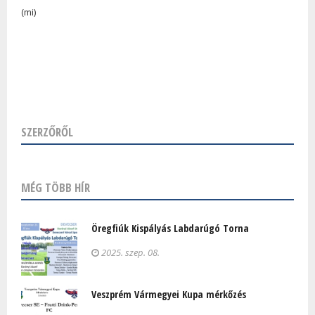
(mi)
SZERZŐRŐL
MÉG TÖBB HÍR
Öregfiúk Kispályás Labdarúgó Torna
2025. szep. 08.
Veszprém Vármegyei Kupa mérkőzés