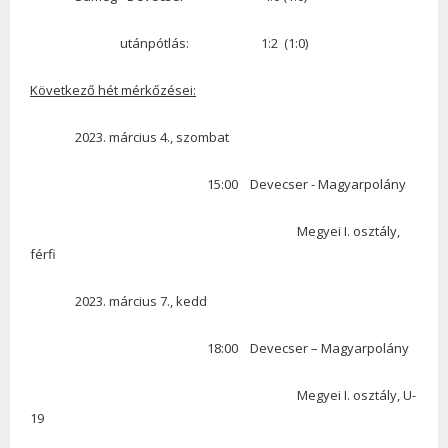
utánpótlás: 1:2 (1:0)
Következő hét mérkőzései:
2023. március 4., szombat
15:00 Devecser - Magyarpolány
Megyei I. osztály,
férfi
2023. március 7., kedd
18:00 Devecser – Magyarpolány
Megyei I. osztály, U-
19