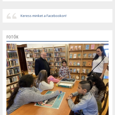
Keress minket a Facebookon!
FOTÓK
Szalagavató ünnepség
Farsang a zeneiskolában