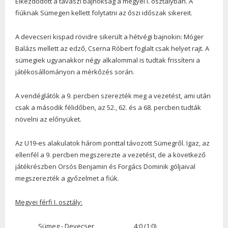
Elkezdődött a tavaszi bajnokság a megyei I. osztályban. A
fiúknak Sümegen kellett folytatni az őszi időszak sikereit.
A devecseri kispad rövidre sikerült a hétvégi bajnokin: Móger
Balázs mellett az edző, Cserna Róbert foglalt csak helyet rajt. A
sümegiek ugyanakkor négy alkalommal is tudtak frissíteni a
játékosállományon a mérkőzés során.
A vendéglátók a 9. percben szerezték meg a vezetést, ami után
csak a második félidőben, az 52., 62. és a 68. percben tudták
növelni az előnyüket.
Az U19-es alakulatok három ponttal távozott Sümegről. Igaz, az
ellenfél a 9. percben megszerezte a vezetést, de a következő
játékrészben Orsós Benjamin és Forgács Dominik góljaival
megszerezték a győzelmet a fiúk.
Megyei férfi I. osztály:
Sümeg - Devecser 4:0 (1:0)