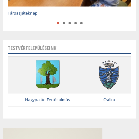
Óévértékelő és újévköszöntő 2025-2026
Társasjátéknap
A magyar kultúra napja
TESTVÉRTELEPÜLÉSEINK
Nagypalád-Fertősalmás
Csóka