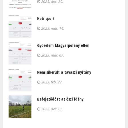
2025. ápr. 29.
Heti sport
2023. már. 14.
Győzelem Magyarpolány ellen
2023. már. 07.
Nem sikerült a tavaszi nyitány
2023. feb. 27.
Befejeződött az őszi idény
2022. dec. 05.