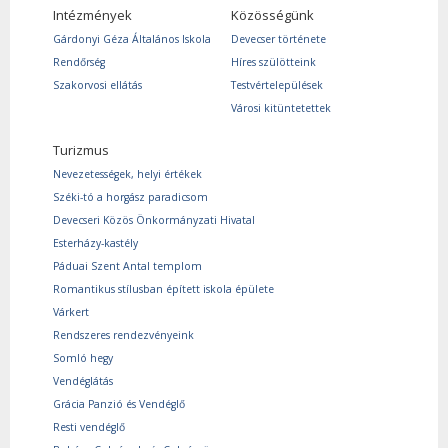
Intézmények
Közösségünk
Gárdonyi Géza Általános Iskola
Devecser története
Rendőrség
Híres szülötteink
Szakorvosi ellátás
Testvértelepülések
Városi kitüntetettek
Turizmus
Nevezetességek, helyi értékek
Széki-tó a horgász paradicsom
Devecseri Közös Önkormányzati Hivatal
Esterházy-kastély
Páduai Szent Antal templom
Romantikus stílusban épített iskola épülete
Várkert
Rendszeres rendezvényeink
Somló hegy
Vendéglátás
Grácia Panzió és Vendéglő
Resti vendéglő