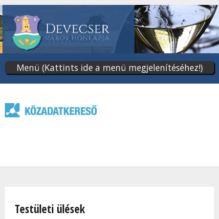
Ugrás
a
tartalomra
Menü (Kattints ide a menü megjelenítéséhez!)
Jelenlegi hely
Testületi ülések