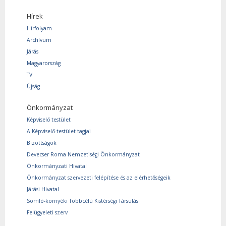
Hírek
Hírfolyam
Archívum
Járás
Magyarország
TV
Újság
Önkormányzat
Képviselő testület
A Képviselő-testület tagjai
Bizottságok
Devecser Roma Nemzetiségi Önkormányzat
Önkormányzati Hivatal
Önkormányzat szervezeti felépítése és az elérhetőségeik
Járási Hivatal
Somló-környéki Többcélú Kistérségi Társulás
Felügyeleti szerv