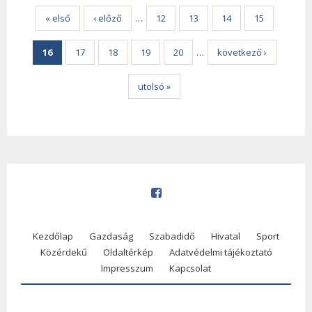
Oldalak
« első
‹ előző
…
12
13
14
15
16
17
18
19
20
…
következő ›
utolsó »
Kezdőlap
Gazdaság
Szabadidő
Hivatal
Sport
Közérdekű
Oldaltérkép
Adatvédelmi tájékoztató
Impresszum
Kapcsolat