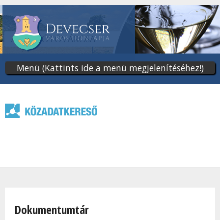
Ugrás
a
tartalomra
Menü (Kattints ide a menü megjelenítéséhez!)
Jelenlegi hely
Dokumentumtár