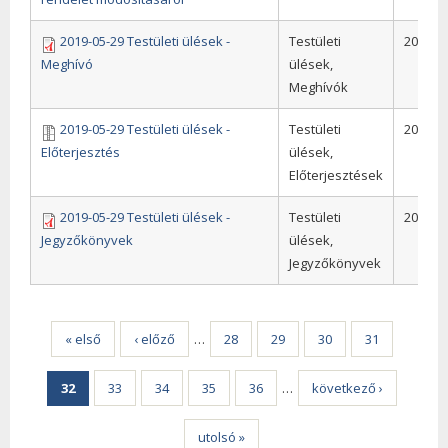
2019-05-29 Testületi ülések -
Testületi
2019
Meghívó
ülések,
Meghívók
2019-05-29 Testületi ülések -
Testületi
2019
Előterjesztés
ülések,
Előterjesztések
2019-05-29 Testületi ülések -
Testületi
2019
Jegyzőkönyvek
ülések,
Jegyzőkönyvek
Oldalak
« első
‹ előző
…
28
29
30
31
32
33
34
35
36
…
következő ›
utolsó »