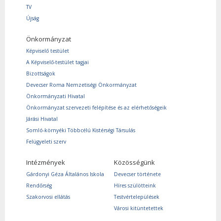
TV
Újság
Önkormányzat
Képviselő testület
A Képviselő-testület tagjai
Bizottságok
Devecser Roma Nemzetiségi Önkormányzat
Önkormányzati Hivatal
Önkormányzat szervezeti felépítése és az elérhetőségeik
Járási Hivatal
Somló-környéki Többcélú Kistérségi Társulás
Felügyeleti szerv
Intézmények
Közösségünk
Gárdonyi Géza Általános Iskola
Devecser története
Rendőrség
Híres szülötteink
Szakorvosi ellátás
Testvértelepülések
Városi kitüntetettek