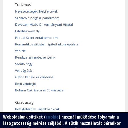
Turizmus
Nevezetességek, helyi értékek
Széki-tó a horgász paradicsom
Devecseri Közös Önkormányzati Hivatal
Esterházy-kastély
Páduai Szent Antal templom
Romantikus stílusban épített iskola épülete
Várkert
Rendszeres rendezvényeink
Somló hegy
Vendéglátás
Grácia Panzió és Vendéglő
Resti vendéglő
Bohám Cukrászda és Cukrászüzem
Gazdaság
Befektetőknek, vállalkozóknak
Weboldalunk sütiket (
cookie
) használ működése folyamán a
Használtcikk piac
látogatottság mérése céljából. A sütik használatát bármikor
Márkáink